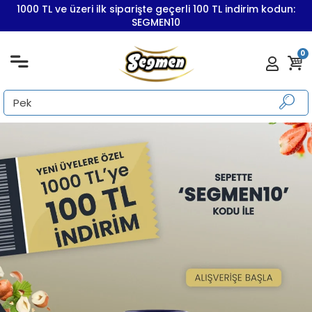
1000 TL ve üzeri ilk siparişte geçerli 100 TL indirim kodun:
SEGMEN10
0