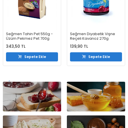
Seğmen Tahin Pet 550g -
Seğmen Diyabetik Vişne
Üzüm Pekmez Pet 700g
Reçeli Kavanoz 270g
343,50 TL
139,90 TL
Sepete Ekle
Sepete Ekle
REÇELLER
BAL
FINDIK
HELVA
EZMESI