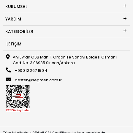
KURUMSAL
YARDIM
KATEGORILER
İLETIŞIM
Ahi Evran OSB Mah. 1. Organize Sanayi Bölgesi Osmanlı
Cad. No: 3 06935 Sincan/Ankara
+90 312 267 15 84
destek@segmen.com.tr
Tüm bilgileriniz 256bit SSL Sertifikası ile korunmaktadır.