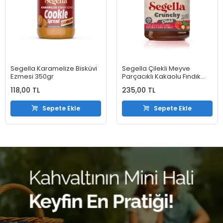
Segella Karamelize Bisküvi
Segella Çilekli Meyve
Ezmesi 350gr
Parçacıklı Kakaolu Fındık
Kreması 350gr
118,00 TL
235,00 TL
Sepete Ekle
Sepete Ekle