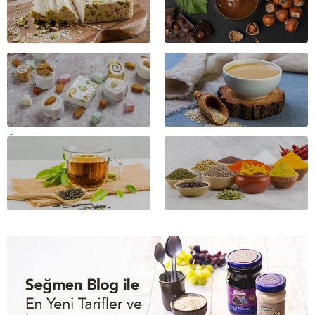
TAHIN
&
LOKUM
PEKMEZ
BITKISEL
ÇAYLAR
BAHARAT