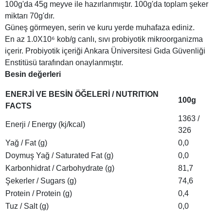
100g'da 45g meyve ile hazırlanmıştır. 100g'da toplam şeker
miktarı 70g'dır.
Güneş görmeyen, serin ve kuru yerde muhafaza ediniz.
En az 1.0X10⁶ kob/g canlı, sıvı probiyotik mikroorganizma
içerir. Probiyotik içeriği Ankara Üniversitesi Gıda Güvenliği
Enstitüsü tarafından onaylanmıştır.
Besin değerleri
ENERJİ VE BESİN ÖĞELERİ / NUTRITION
100g
FACTS
1363 /
Enerji / Energy (kj/kcal)
326
Yağ / Fat (g)
0,0
Doymuş Yağ / Saturated Fat (g)
0,0
Karbonhidrat / Carbohydrate (g)
81,7
Şekerler / Sugars (g)
74,6
Protein / Protein (g)
0,4
Tuz / Salt (g)
0,0