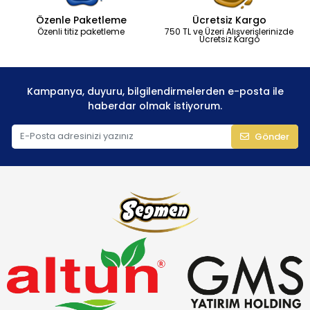
bulunur. Vitaminler ise C (2 mg),B2 (0.04 mg) ve B6 (0.02 mg)
Özenle Paketleme
Ücretsiz Kargo
gibi unsurlarla desteklenir. Bu bileşim, balı hızlı enerji kaynağı
Özenli titiz paketleme
750 TL ve Üzeri Alışverişlerinizde
yapar; özellikle sporcular ve yorgun bireyler için idealdir.
Ücretsiz Kargo
Balın tarihi, insanlık kadar eskidir. Antik Mısır’da mumyalama
işlemlerinde kullanılan bal, Osmanlı’da haraç olarak toplanırdı.
Günümüzde Türk Gıda Kodeksi’ne göre bal, sakaroz oranı %5’i
Kampanya, duyuru, bilgilendirmelerden e-posta ile
geçmeyen, doğal enzimlerle zengin bir ürün olarak tanımlanır.
haberdar olmak istiyorum.
Bal tüketirken dikkat edilmesi gerekenler arasında katkı
maddesiz, hakiki ürünleri tercih etmek önemlidir; çünkü sahte
Gönder
ballar besin değerini düşürür. Bu temel bilgiler, balın çeşitlerini
ve faydalarını anlamak için bir zemin oluşturur.
Bal Çeşitleri: Çam Balı, Çiçek Balı ve Daha
Fazlası
Bal çeşitleri, arıların nektar veya salgı topladığı bitkilere göre
çeşitlenir ve her biri kendine özgü tat, renk ve sağlık yararları
sunar. Türkiye’nin coğrafi çeşitliliği, bal üretiminde eşsiz bir
zenginlik sağlar. Ege’nin çam ormanlarından Karadeniz’in
kestane ağaçlarına, Akdeniz’in çiçek tarlalarından yaylalara
kadar farklı bölgeler, bal çeşitlerini şekillendirir. Çam balı, çiçek
balı, kestane balı ve lavanta balı gibi türler, hem yerel hem de
uluslararası piyasalarda popülerdir. Süzme bal ile petek bal