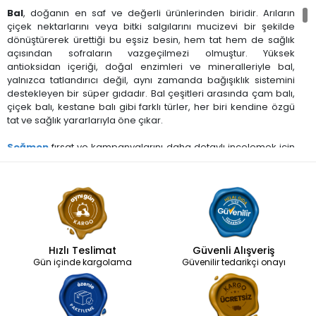
Bal
, doğanın en saf ve değerli ürünlerinden biridir. Arıların
çiçek nektarlarını veya bitki salgılarını mucizevi bir şekilde
dönüştürerek ürettiği bu eşsiz besin, hem tat hem de sağlık
açısından sofraların vazgeçilmezi olmuştur. Yüksek
antioksidan içeriği, doğal enzimleri ve mineralleriyle bal,
yalnızca tatlandırıcı değil, aynı zamanda bağışıklık sistemini
destekleyen bir süper gıdadır. Bal çeşitleri arasında çam balı,
çiçek balı, kestane balı gibi farklı türler, her biri kendine özgü
tat ve sağlık yararlarıyla öne çıkar.
Seğmen
fırsat ve kampanyalarını daha detaylı incelemek için
ana sayfamıza göz atın!
Bal Nedir? Besin Değeri ve Kısa Tarihi
Bal, arıların çiçek nektarlarını veya bitki salgılarını enzimlerle
işleyerek ürettiği doğal bir besindir. Arılar, nektarı bal
midesinde invertaz enzimiyle glikoz ve fruktoza dönüştürür,
ardından peteklerde olgunlaştırır. Bu süreçte su oranı %18-
Hızlı Teslimat
Güvenli Alışveriş
20’ye düşer, böylece bal doğal bir koruyucu haline gelir. Besin
Gün içinde kargolama
Güvenilir tedarikçi onayı
değeri açısından 100 gram bal yaklaşık 304 kalori içerir; %82
karbonhidrat (glikoz ve fruktoz),0.3 gram protein ve eser
miktarda yağ barındırır. Mineraller arasında potasyum (52
mg),kalsiyum (6 mg),demir (0.42 mg) ve çinko (0.22 mg)