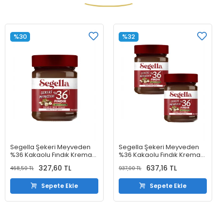
%30
%32
Segella Şekeri Meyveden
Segella Şekeri Meyveden
%36 Kakaolu Fındık Kreması
%36 Kakaolu Fındık Kreması
350gr
350gr X 2 Adet
327,60 TL
637,16 TL
468,50 TL
937,00 TL
Sepete Ekle
Sepete Ekle