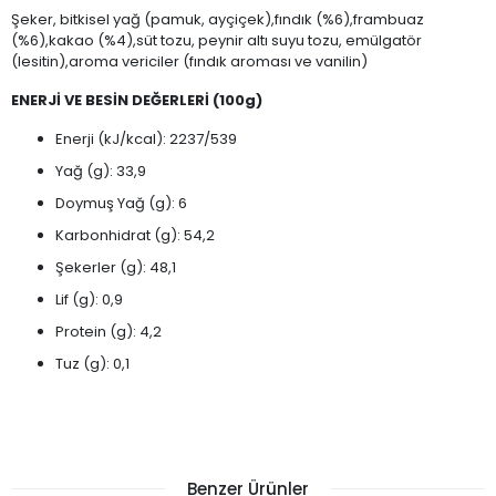
Şeker, bitkisel yağ (pamuk, ayçiçek),fındık (%6),frambuaz
(%6),kakao (%4),süt tozu, peynir altı suyu tozu, emülgatör
(lesitin),aroma vericiler (fındık aroması ve vanilin)
ENERJİ VE BESİN DEĞERLERİ (100g)
Enerji (kJ/kcal): 2237/539
Yağ (g): 33,9
Doymuş Yağ (g): 6
Karbonhidrat (g): 54,2
Şekerler (g): 48,1
Lif (g): 0,9
Protein (g): 4,2
Tuz (g): 0,1
Benzer Ürünler