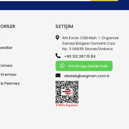
ORILER
İLETIŞIM
Ahi Evran OSB Mah. 1. Organize
l
Sanayi Bölgesi Osmanlı Cad.
elatlar
No: 3 06935 Sincan/Ankara
+90 312 267 15 84
k Ezmesi
Whatsapp Destek Hattı
k Kreması
destek@segmen.com.tr
n & Pekmez