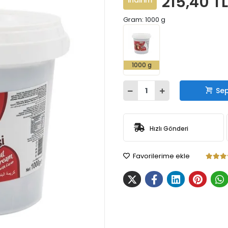
215,40 T
indirim
Gram: 1000 g
1000 g
Sep
Hızlı Gönderi
Favorilerime ekle