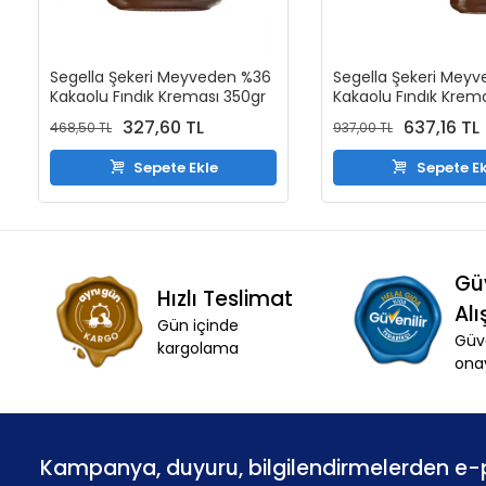
Segella Şekeri Meyveden %36
Segella Şekeri Mey
Kakaolu Fındık Kreması 350gr
Kakaolu Fındık Krem
X 2 Adet
327,60 TL
637,16 TL
468,50 TL
937,00 TL
Sepete Ekle
Sepete Ek
Gü
Hızlı Teslimat
Alı
Gün içinde
Güve
kargolama
ona
Kampanya, duyuru, bilgilendirmelerden e-p