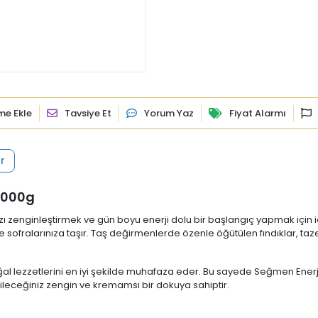
ime Ekle
Tavsiye Et
Yorum Yaz
Fiyat Alarmı
r
1000g
ı zenginleştirmek ve gün boyu enerji dolu bir başlangıç yapmak için id
yle sofralarınıza taşır. Taş değirmenlerde özenle öğütülen fındıklar, t
ğal lezzetlerini en iyi şekilde muhafaza eder. Bu sayede Seğmen Ener
bileceğiniz zengin ve kremamsı bir dokuya sahiptir.