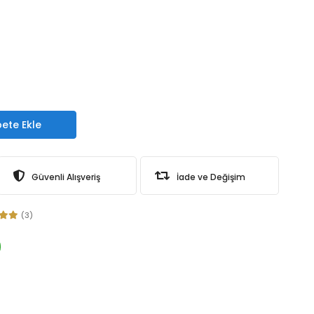
L
ete Ekle
Güvenli Alışveriş
İade ve Değişim
(3)