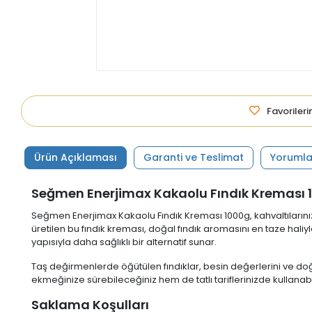
Favoriler
Ürün Açıklaması
Garanti ve Teslimat
Yorumla
Seğmen Enerjimax Kakaolu Fındık Kreması 
Seğmen Enerjimax Kakaolu Fındık Kreması 1000g, kahvaltılarınız
üretilen bu fındık kreması, doğal fındık aromasını en taze hali
yapısıyla daha sağlıklı bir alternatif sunar.
Taş değirmenlerde öğütülen fındıklar, besin değerlerini ve do
ekmeğinize sürebileceğiniz hem de tatlı tariflerinizde kullana
Saklama Koşulları