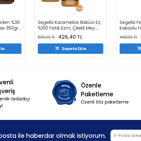
veden %36
Segella Karamelize Bisküvi Ez,
Segella Fı
ası 350gr
%100 Fıstık Ezm, Çilekli Mey.
Kakaolu F
Parçacıklı Fındık Kreması
ve %100 Fı
426,40 TL
533,00 TL
403,00 TL
350gr x 3 Adet ve 1 Adet 50Gr
350gr (2 
Grisini Kakaolu Fındık Kreması
le
Sepete Ekle
HEDİYE
venli
Özenle
şveriş
Paketleme
nilir tedarikçi
Özenli titiz paketleme
yı
osta ile haberdar olmak istiyorum.