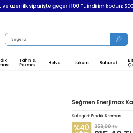
L ve üzeri ilk siparişte geçerli 100 TL indirim kodun: S
ndık
Tahin &
Bi
Helva
Lokum
Baharat
ması
Pekmez
Ç
Seğmen Enerjimax Ka
Kategori:
Fındık Kreması
%40
359,00 TL