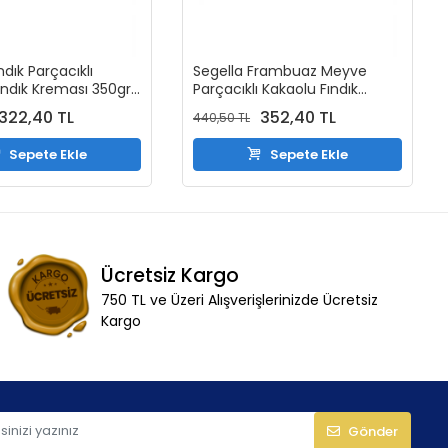
ndık Parçacıklı
Segella Frambuaz Meyve
ındık Kreması 350gr
Parçacıklı Kakaolu Fındık
stık Ezmesi Original
Kreması ve %100 Fıstık Ezmesi
322,40 TL
352,40 TL
440,50 TL
Adet)
Original 350gr (2 Adet)
Sepete Ekle
Sepete Ekle
Ücretsiz Kargo
750 TL ve Üzeri Alışverişlerinizde Ücretsiz
Kargo
Gönder