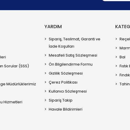
YARDIM
KATEG
Sipariş, Teslimat, Garanti ve
Reçe
İade Koşulları
Marm
Mesafeli Satış Sözleşmesi
leri
Bal
Ön Bilgilendirme Formu
an Sorular (SSS)
Fıstı
Gizlilik Sözleşmesi
Fındı
Çerez Politikası
ge Müdürlüklerimiz
Tahi
Kullanıcı Sözleşmesi
Sipariş Takip
mu Hizmetleri
Havale Bildirimleri