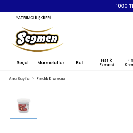
1000 T
YATIRIMCI İLİŞKİLERİ
Fıstık
Fı
Reçel
Marmelatlar
Bal
Ezmesi
Kre
Ana Sayfa
Fındık Kreması