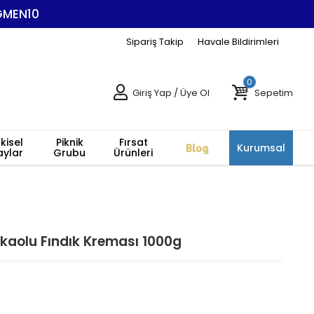
EGMEN10
Sipariş Takip
Havale Bildirimleri
0
Giriş Yap
/
Üye Ol
Sepetim
tkisel
Piknik
Fırsat
Blog
Kurumsal
aylar
Grubu
Ürünleri
kaolu Fındık Kreması 1000g