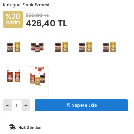
Kategori:
Fıstık Ezmesi
%20
533,00 TL
426,40 TL
indirim
:
Sepete Ekle
Hızlı Gönderi