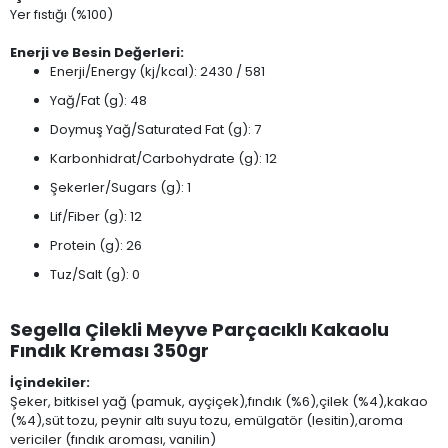
Yer fıstığı (%100)
Enerji ve Besin Değerleri:
Enerji/Energy (kj/kcal): 2430 / 581
Yağ/Fat (g): 48
Doymuş Yağ/Saturated Fat (g): 7
Karbonhidrat/Carbohydrate (g): 12
Şekerler/Sugars (g): 1
Lif/Fiber (g): 12
Protein (g): 26
Tuz/Salt (g): 0
Segella Çilekli Meyve Parçacıklı Kakaolu
Fındık Kreması 350gr
İçindekiler:
Şeker, bitkisel yağ (pamuk, ayçiçek),fındık (%6),çilek (%4),kakao
(%4),süt tozu, peynir altı suyu tozu, emülgatör (lesitin),aroma
vericiler (fındık aroması, vanilin)