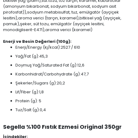
bitkisel yağ (palm),süt tozu, toz tarçın, karamel, kabartıcılar
(amonyum bikarbonat, sodyum bikarbonat, sodyum asit
pirofosfat)),sodyum metabisulfat, tuz, emülgatör (ayçiçek
lesitini),aroma verici (tarçın, karamel),bitkisel yağ (ayçiçek,
pamuk),şeker, süt tozu, emülgatör (ayçiçek lesitini,
monodigliserit-E471),aroma verici (karamel)
Enerji ve Besin Değerleri (100g):
Enerji/Energy (kj/kcal):2527 / 610
Yağ/Fat (g):45,3
Doymuş Yağ/Saturated Fat (g):12,6
Karbonhidrat/Carbohydrate (g):47,7
Şekerler/Sugars (g):20,2
Lif/Fiber (g):1,8
Protein (g): 5
Tuz/Salt (g):0,4
Segella %100 Fıstık Ezmesi Original 350gr
İçindekiler: