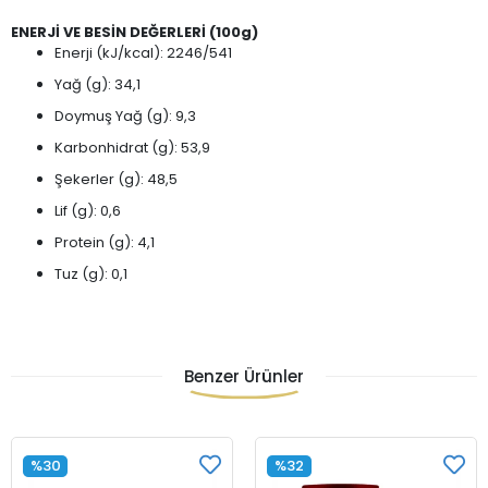
ENERJİ VE BESİN DEĞERLERİ (100g)
Enerji (kJ/kcal): 2246/541
Yağ (g): 34,1
Doymuş Yağ (g): 9,3
Karbonhidrat (g): 53,9
Şekerler (g): 48,5
Lif (g): 0,6
Protein (g): 4,1
Tuz (g): 0,1
Benzer Ürünler
%30
%32