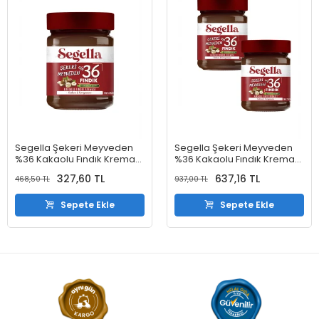
Segella Şekeri Meyveden
Segella Şekeri Meyveden
%36 Kakaolu Fındık Kreması
%36 Kakaolu Fındık Kreması
350gr
350gr X 2 Adet
327,60 TL
637,16 TL
468,50 TL
937,00 TL
Sepete Ekle
Sepete Ekle