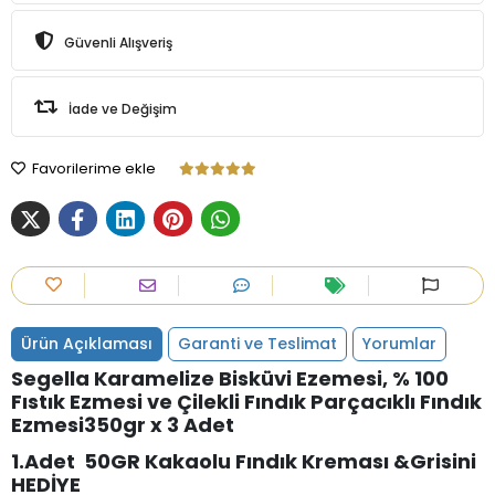
Güvenli Alışveriş
İade ve Değişim
Favorilerime ekle
Ürün Açıklaması
Garanti ve Teslimat
Yorumlar
Segella Karamelize Bisküvi Ezemesi, % 100
Fıstık Ezmesi ve Çilekli Fındık Parçacıklı Fındık
Ezmesi350gr x 3 Adet
1.Adet 50GR Kakaolu Fındık Kreması &Grisini
HEDİYE