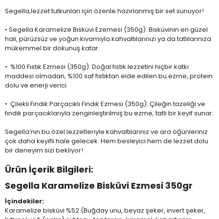
Segella,lezzet tutkunları için özenle hazırlanmış bir set sunuyor!
• Segella Karamelize Bisküvi Ezemesi (350g): Bisküvinin en güzel
hali, pürüzsüz ve yoğun kıvamıyla kahvaltılarınızı ya da tatlılarınıza
mükemmel bir dokunuş katar.
• %100 Fıstık Ezmesi (350g): Doğal fıstık lezzetini hiçbir katkı
maddesi olmadan, %100 saf fıstıktan elde edilen bu ezme, protein
dolu ve enerji verici.
• Çilekli Fındık Parçacıklı Fındık Ezmesi (350g): Çileğin tazeliği ve
fındık parçacıklarıyla zenginleştirilmiş bu ezme, tatlı bir keyif sunar.
Segella’nın bu özel lezzetleriyle kahvaltılarınız ve ara öğünleriniz
çok daha keyifli hale gelecek. Hem besleyici hem de lezzet dolu
bir deneyim sizi bekliyor!
Ürün İçerik Bilgileri:
Segella Karamelize Bisküvi Ezmesi 350gr
İçindekiler:
Karamelize bisküvi %52 (Buğday unu, beyaz şeker, invert şeker,