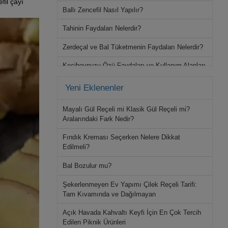
fil çayı
Ballı Zencefil Nasıl Yapılır?
Tahinin Faydaları Nelerdir?
Zerdeçal ve Bal Tüketmenin Faydaları Nelerdir?
Keçiboynuzu Özü Faydaları ve Kullanım Alanları
Yeni Eklenenler
Mayalı Gül Reçeli mi Klasik Gül Reçeli mi?
Aralarındaki Fark Nedir?
Fındık Kreması Seçerken Nelere Dikkat
Edilmeli?
Bal Bozulur mu?
Şekerlenmeyen Ev Yapımı Çilek Reçeli Tarifi:
Tam Kıvamında ve Dağılmayan
Açık Havada Kahvaltı Keyfi İçin En Çok Tercih
Edilen Piknik Ürünleri