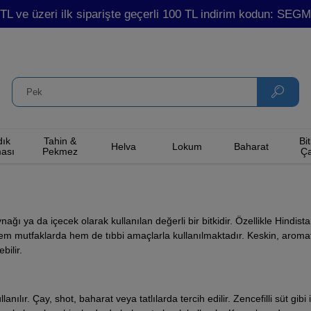
TL ve üzeri ilk siparişte geçerli 100 TL indirim kodun: SE
dık
Tahin &
Bit
Helva
Lokum
Baharat
ası
Pekmez
Ça
nağı ya da içecek olarak kullanılan değerli bir bitkidir. Özellikle Hindist
r hem mutfaklarda hem de tıbbi amaçlarla kullanılmaktadır. Keskin, aromat
bilir.
ılır. Çay, shot, baharat veya tatlılarda tercih edilir. Zencefilli süt gibi