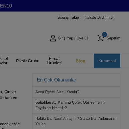
GMEN10
Sipariş Takip
Havale Bildirimleri
0
Giriş Yap
/
Üye Ol
Sepetim
kisel
Fırsat
Blog
Piknik Grubu
Kurumsal
ylar
Ürünleri
En Çok Okunanlar
an, Çin ve
Ayva Reçeli Nasıl Yapılır?
ik tadı ve
Sabahları Aç Karnına Çörek Otu Yemenin
Faydaları Nelerdir?
Hakiki Bal Nasıl Anlaşılır? Sahte Balı Anlamanın
 içeceklerde
Yolları