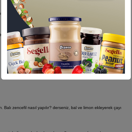
iltihap önleyici özellikler sunar.
lığına karşı etkilidir.
 yöntemleri:
 Balı zencefil nasıl yapılır? derseniz, bal ve limon ekleyerek çayı