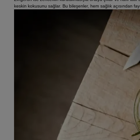
keskin kokusunu sağlar. Bu bileşenler, hem sağlık açısından fayd