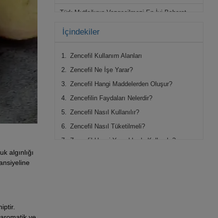
Türk Mutfağının Vazgeçilmezi En İyi Baharat
Çeşitleri ve İsimleri
İçindekiler
Ada Çayı Faydaları
Zencefil Kullanım Alanları
Fıstık Ezmesi Faydaları
Zencefil Ne İşe Yarar?
Marmelat Nedir? Nasıl Yapılır?
Zencefil Hangi Maddelerden Oluşur?
Helva Kilo Aldırır mı?
Zencefilin Faydaları Nelerdir?
Zencefil Nasıl Kullanılır?
Zencefil Nasıl Tüketilmeli?
Zencefil Hangi Yemeklerde Kullanılır?
ğuk algınlığı
Zencefilin Tadını Nasıl Tanımlayabiliriz?
ansiyeline
Zencefil ve Limon Bal Kombinasyonu
Zencefil Zerdeçal Bal Karışımı
Zencefil ve Zayıflama İlişkisi
iptir.
Sonuç
n aromatik ve