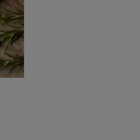
İltihap için zencefil nasıl kullanılır?
Zencefil kaç kalori?