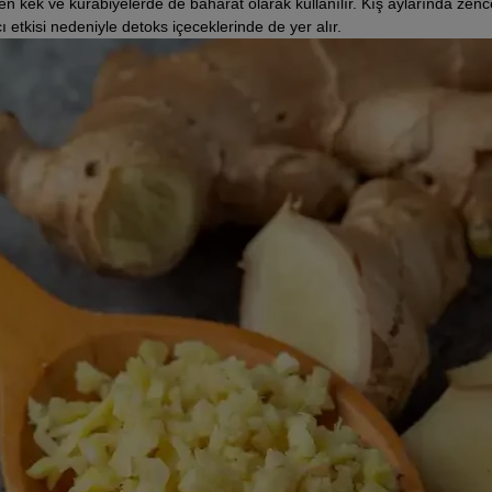
en kek ve kurabiyelerde de baharat olarak kullanılır. Kış aylarında zence
ıcı etkisi nedeniyle detoks içeceklerinde de yer alır.