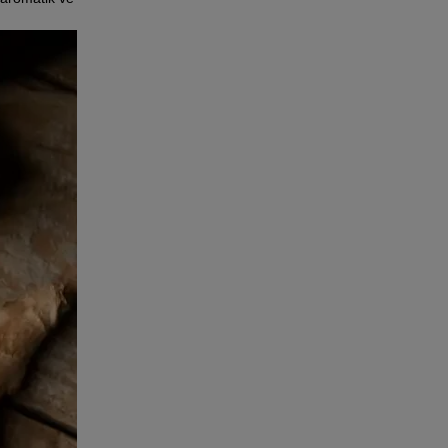
Zencefil nasıl içilir?
Zencefil nasıl yenir?
Kök zencefil nasıl kullanılır?
Zencefil kekik çayı faydaları nelerdir?
Kuru zencefil nasıl kullanılır?
Zencefil öksürük için nasıl kullanılır?
Zencefil nasıl tüketilir?
Toz zencefil nasıl tüketilir?
Toz zencefil çayı nasıl yapılır?
Toz zencefil nasıl tüketilir?
Kök zencefil nasıl tüketilir?
Toz zencefilin faydaları nelerdir?
Toz zencefil mide için nasıl kullanılır?
Zencefil nasıl kullanılır?
Taze zencefil nasıl kullanılır ve faydaları
nelerdir?