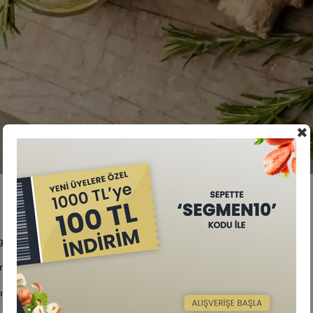
✖
ınlığına iyi gelir ve bağışıklığı güçlendirir.
maları azaltır.
larını giderir ve enerji verir.