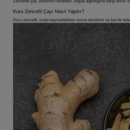
Zencefilli çay, sindirimi rahatlatır, soğuk algınlığına karşı koru
Kuru Zencefil Çayı Nasıl Yapılır?
Kuru zencefil, suyla kaynatıldıktan sonra demlenir ve bal ile tatlan