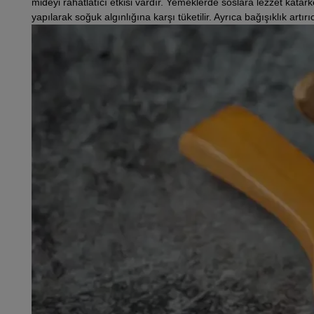
mideyi rahatlatıcı etkisi vardır. Yemeklerde soslara lezzet katark
yapılarak soğuk algınlığına karşı tüketilir. Ayrıca bağışıklık artır