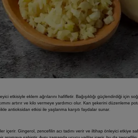
yici etkisiyle eklem ağrılarını hafifletir. Bağışıklığı güçlendirdiği için so
kımını artırır ve kilo vermeye yardımcı olur. Kan şekerini düzenleme pot
ikle antioksidan etkisi ile yaşlanma karşıtı faydalar sunar.
 içerir. Gingerol, zencefilin acı tadını verir ve iltihap önleyici etkiye sah
ı bir aromaya sahiptir. Aynı zamanda uçucu yağlar içerir, bu da zencefili