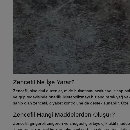
Zencefil Ne İşe Yarar?
Zencefil, sindirimi düzenler, mide bulantısını azaltır ve iltihap önle
ve grip tedavisinde önerilir. Metabolizmayı hızlandırarak yağ ya
sahip olan zencefil, diyabet kontrolüne de destek sunabilir. Özell
Zencefil Hangi Maddelerden Oluşur?
Zencefil, gingerol, zingeron ve shogaol gibi biyolojik aktif maddeler
Zingeron ise zencefilin kurutulmasıyla ortaya çıkar ve hafif tatl