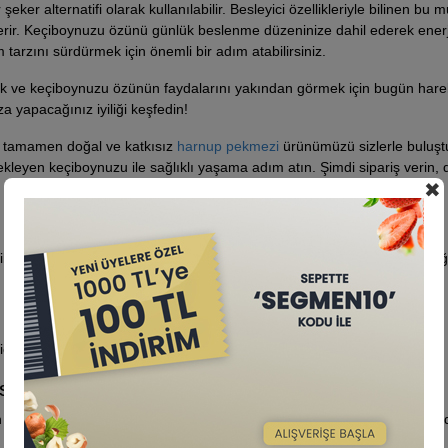
eker alternatifi olarak kullanılabilir. Besleyici özellikleriyle bilinen bu 
çerir. Keçiboynuzu özünü günlük beslenme düzeninize dahil ederek enerj
am tarzını sürdürmek için önemli bir adım atabilirsiniz.
ek ve keçiboynuzu özünün faydalarını yakından görmek için bugün hare
 yapacağınız iyiliği keşfedin!
k tamamen doğal ve katkısız
harnup pekmezi
ürünümüzü sizlerle buluşt
ekleyen keçiboynuzu ile sağlıklı yaşama adım atın. Şimdi sipariş verin,
✖
 kolesterol seviyelerini dengeleyebilir, enerji verici etkisiyle yorgunluğu
ibi içeceklerle karıştırılarak tüketilebilir.
sahiptir?
 maddeleri açısından zengindir. Aynı zamanda antioksidanlar içerir ve