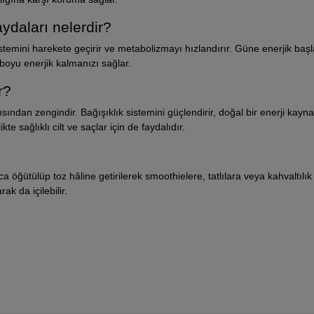
daları nelerdir?
stemini harekete geçirir ve metabolizmayı hızlandırır. Güne enerjik baş
 boyu enerjik kalmanızı sağlar.
r?
ından zengindir. Bağışıklık sistemini güçlendirir, doğal bir enerji kayna
te sağlıklı cilt ve saçlar için de faydalıdır.
ca öğütülüp toz hâline getirilerek smoothielere, tatlılara veya kahvaltılık
k da içilebilir.