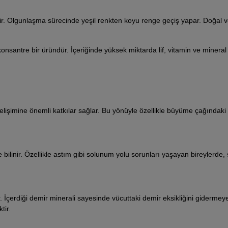
r. Olgunlaşma sürecinde yeşil renkten koyu renge geçiş yapar. Doğal ve 
nsantre bir üründür. İçeriğinde yüksek miktarda lif, vitamin ve mineral
lişimine önemli katkılar sağlar. Bu yönüyle özellikle büyüme çağındaki
le bilinir. Özellikle astım gibi solunum yolu sorunları yaşayan bireylerde
r. İçerdiği demir minerali sayesinde vücuttaki demir eksikliğini giderme
tir.