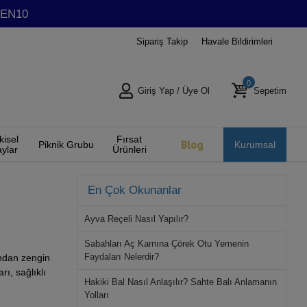
GMEN10
Sipariş Takip
Havale Bildirimleri
0
Giriş Yap
/
Üye Ol
Sepetim
kisel
Fırsat
Blog
Piknik Grubu
Kurumsal
ylar
Ürünleri
En Çok Okunanlar
Ayva Reçeli Nasıl Yapılır?
Sabahları Aç Karnına Çörek Otu Yemenin
Faydaları Nelerdir?
mından zengin
rı, sağlıklı
Hakiki Bal Nasıl Anlaşılır? Sahte Balı Anlamanın
Yolları