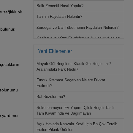
Ballı Zencefil Nasıl Yapılır?
sağlıklı bir
Tahinin Faydaları Nelerdir?
Zerdeçal ve Bal Tüketmenin Faydaları Nelerdir?
 bulunur.
Keçiboynuzu Özü Faydaları ve Kullanım Alanları
Yeni Eklenenler
Mayalı Gül Reçeli mi Klasik Gül Reçeli mi?
 çocukların
Aralarındaki Fark Nedir?
Fındık Kreması Seçerken Nelere Dikkat
Edilmeli?
, solunumu
Bal Bozulur mu?
Şekerlenmeyen Ev Yapımı Çilek Reçeli Tarifi:
Tam Kıvamında ve Dağılmayan
ye yardımcı
Açık Havada Kahvaltı Keyfi İçin En Çok Tercih
Edilen Piknik Ürünleri