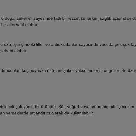
ndeki doğal şekerler sayesinde tatlı bir lezzet sunarken sağlık açısından 
bir alternatif olabilir.
u özü, içeriğindeki lifler ve antioksidanlar sayesinde vücuda pek çok fa
ebebi olabilir.
ımcı olan keçiboynuzu özü, ani şeker yükselmelerini engeller. Bu özell
ilecek çok yönlü bir üründür. Süt, yoğurt veya smoothie gibi içecekleri
 yemeklerde tatlandırıcı olarak da kullanılabilir.