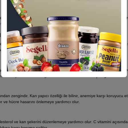
e güvenilirliğimizi ön planda tutuyoruz. Sağlığınıza değer katmak için e
ezi satın al
ile Seğmen’in ayrıcalıklı dünyasını keşfedin!
elerdir?
in bir besindir. Sindirim sistemini düzenler, enerji verir ve bağışıklık 
ğlığını korumada da etkilidir.
iyecek ve içeceklere de eklenebilir. Kahvaltıda yoğurdun veya sütün içi
labilir. Aynı zamanda doğal bir tatlandırıcı olarak da işlev görür.
 zengindir. Kan yapıcı özelliği ile bilinir, anemiye karşı koruyucu etk
ler ve hücre hasarını önlemeye yardımcı olur.
 kolesterol ve kan şekerini düzenlemeye yardımcı olur. C vitamini açısınd
nlığına karşı koruma sağlar.