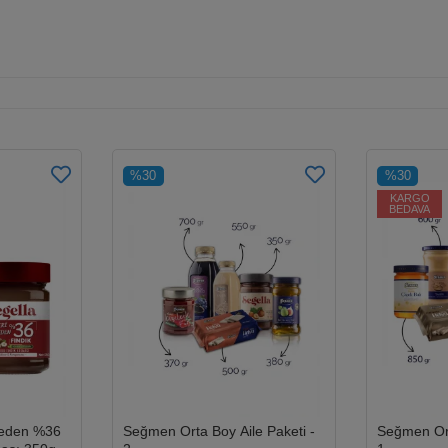
%30
%30
KARGO
BEDAVA
veden %36
Seğmen Orta Boy Aile Paketi -
Seğmen Ort