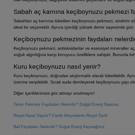
Sabah aç karnına keçiboynuzu pekmezi fay
Sabahları aç karnına tüketilen keçiboynuzu pekmezi, sindirim si
ideal bir seçenektir. Ayrıca içerdiği yüksek demir sayesinde gün
Keçiboynuzu pekmezinin faydaları nelerdi
Keçiboynuzu pekmezi, antioksidanlar ve esansiyel mineraller açıs
soğuk algınlığına karşı koruyucu özelliklere sahiptir. Bununla birlik
Kuru keçiboynuzu nasıl yenir?
Kuru keçiboynuzu, doğrudan atıştırmalık olarak tüketilebilir. Ayrı
üzerine serpilebilir. Sıcak suda demleyerek keçiboynuzu çayı olara
Diğer içeriklerimize göz atmayı unutmayın!
Tahin Pekmez Faydaları Nelerdir? Doğal Enerji Deposu
Reçel Nasıl Yapılır? Farklı Meyvelerle Reçel Tarifi
Bal Faydaları Nelerdir? Doğal Enerji Kaynağınız