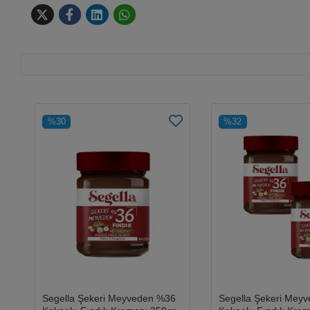
%30
%32
Segella Şekeri Meyveden %36
Segella Şekeri Mey