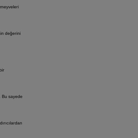
 meyveleri
Harnup keçiboynuzu özü nasıl kullanılır?
Harnup pekmezi faydaları nelerdir?
Keçiboynuzu faydaları nelerdir?
in değerini
Sabah aç karnına keçiboynuzu pekmezi
faydaları nelerdir?
Keçiboynuzu pekmezinin faydaları nelerdir?
Kuru keçiboynuzu nasıl yenir?
bir
r. Bu sayede
ndırıcılardan