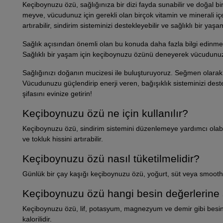
Keçiboynuzu özü, sağlığınıza bir dizi fayda sunabilir ve doğal bir ş
meyve, vücudunuz için gerekli olan birçok vitamin ve minerali i
artırabilir, sindirim sisteminizi destekleyebilir ve sağlıklı bir yaş
Sağlık açısından önemli olan bu konuda daha fazla bilgi edinm
Sağlıklı bir yaşam için keçiboynuzu özünü deneyerek vücudunuza
Sağlığınızı doğanın mucizesi ile buluşturuyoruz. Seğmen olara
Vücudunuzu güçlendirip enerji veren, bağışıklık sisteminizi dest
şifasını evinize getirin!
Keçiboynuzu özü ne için kullanılır?
Keçiboynuzu özü, sindirim sistemini düzenlemeye yardımcı olabilir,
ve tokluk hissini artırabilir.
Keçiboynuzu özü nasıl tüketilmelidir?
Günlük bir çay kaşığı keçiboynuzu özü, yoğurt, süt veya smoothie g
Keçiboynuzu özü hangi besin değerlerine 
Keçiboynuzu özü, lif, potasyum, magnezyum ve demir gibi besin
kalorilidir.