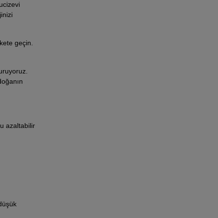
mucizevi
inizi
kete geçin.
uruyoruz.
 doğanın
 azaltabilir
 düşük