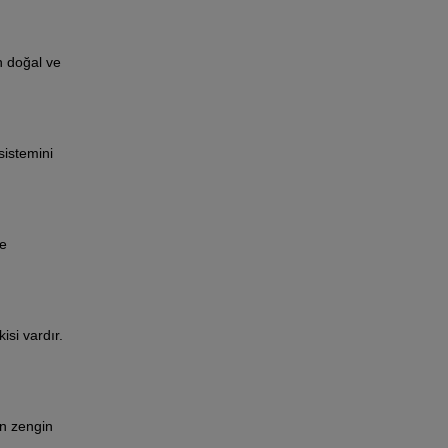
n doğal ve
sistemini
ne
isi vardır.
an zengin