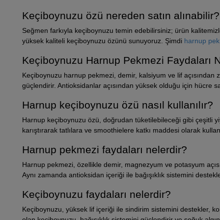
Keçiboynuzu özü nereden satın alınabilir?
Seğmen farkıyla keçiboynuzu temin edebilirsiniz; ürün kalitemizl
yüksek kaliteli keçiboynuzu özünü sunuyoruz. Şimdi
harnup pekm
Keçiboynuzu Harnup Pekmezi Faydaları N
Keçiboynuzu harnup pekmezi, demir, kalsiyum ve lif açısından zeng
güçlendirir. Antioksidanlar açısından yüksek olduğu için hücre sa
Harnup keçiboynuzu özü nasıl kullanılır?
Harnup keçiboynuzu özü, doğrudan tüketilebileceği gibi çeşitli y
karıştırarak tatlılara ve smoothielere katkı maddesi olarak kullanı
Harnup pekmezi faydaları nelerdir?
Harnup pekmezi, özellikle demir, magnezyum ve potasyum açısından
Aynı zamanda antioksidan içeriği ile bağışıklık sistemini destek
Keçiboynuzu faydaları nelerdir?
Keçiboynuzu, yüksek lif içeriği ile sindirim sistemini destekler,
olan keçiboynuzu, bağışıklık sistemini güçlendirir ve soğuk algı