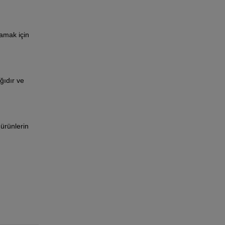
lamak için
ğıdır ve
 ürünlerin