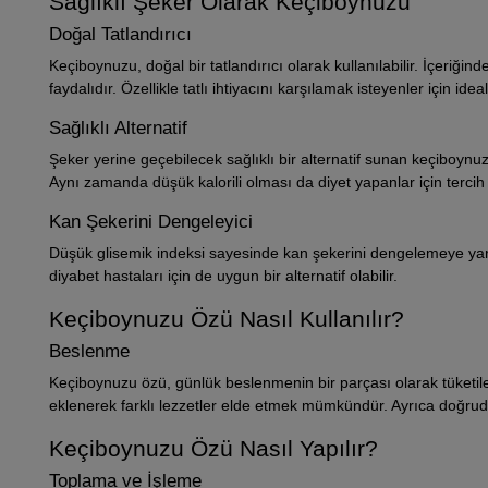
Sağlıklı Şeker Olarak Keçiboynuzu
Doğal Tatlandırıcı
Keçiboynuzu, doğal bir tatlandırıcı olarak kullanılabilir. İçeriği
faydalıdır. Özellikle tatlı ihtiyacını karşılamak isteyenler için ideal 
Sağlıklı Alternatif
Şeker yerine geçebilecek sağlıklı bir alternatif sunan keçiboynuz
Aynı zamanda düşük kalorili olması da diyet yapanlar için tercih s
Kan Şekerini Dengeleyici
Düşük glisemik indeksi sayesinde kan şekerini dengelemeye yard
diyabet hastaları için de uygun bir alternatif olabilir.
Keçiboynuzu Özü Nasıl Kullanılır?
Beslenme
Keçiboynuzu özü, günlük beslenmenin bir parçası olarak tüketileb
eklenerek farklı lezzetler elde etmek mümkündür. Ayrıca doğrudan
Keçiboynuzu Özü Nasıl Yapılır?
Toplama ve İşleme