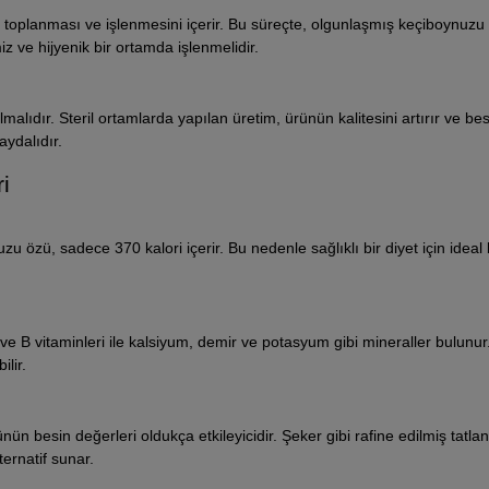
toplanması ve işlenmesini içerir. Bu süreçte, olgunlaşmış keçiboynuzu
iz ve hijyenik bir ortamda işlenmelidir.
alıdır. Steril ortamlarda yapılan üretim, ürünün kalitesini artırır ve bes
aydalıdır.
i
 özü, sadece 370 kalori içerir. Bu nedenle sağlıklı bir diyet için ideal 
A ve B vitaminleri ile kalsiyum, demir ve potasyum gibi mineraller bulunu
lir.
nün besin değerleri oldukça etkileyicidir. Şeker gibi rafine edilmiş tatla
ternatif sunar.