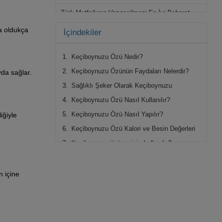
Türk Mutfağının Vazgeçilmezi En İyi Baharat
Çeşitleri ve İsimleri
da oldukça
İçindekiler
Ada Çayı Faydaları
Keçiboynuzu Özü Nedir?
Fıstık Ezmesi Faydaları
Keçiboynuzu Özünün Faydaları Nelerdir?
yda sağlar.
Marmelat Nedir? Nasıl Yapılır?
Sağlıklı Şeker Olarak Keçiboynuzu
Helva Kilo Aldırır mı?
Keçiboynuzu Özü Nasıl Kullanılır?
Keçiboynuzu Özü Nasıl Yapılır?
iğiyle
Keçiboynuzu Özü Kalori ve Besin Değerleri
Keçiboynuzu özü ne için kullanılır?
Keçiboynuzu özü nasıl tüketilmelidir?
Keçiboynuzu özü hangi besin değerlerine
n içine
sahiptir?
Keçiboynuzu özü nereden satın alınabilir?
Keçiboynuzu Harnup Pekmezi Faydaları
Nelerdir?