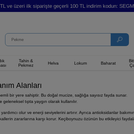
TL ve üzeri ilk siparişte geçerli 100 TL indirim kodun: SE
dık
Tahin &
Bit
Helva
Lokum
Baharat
ası
Pekmez
Ça
nım Alanları
mli bir yere sahiptir. Bu doğal mucize, sağlığa sayısız fayda sunar.
geleneksel tıpta yaygın olarak kullanılır.
 yardımcı olur ve enerji seviyelerini artırır. Ayrıca antioksidanlar bakı
allerin zararlarına karşı korur. Keçiboynuzu özünün bu etkileyici faydala