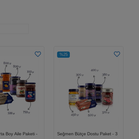
%25
S
1
a Boy Aile Paketi -
Seğmen Bütçe Dostu Paket - 3