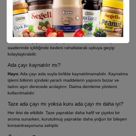
Ada çayı her gün içilir mi?
Günde 1-2 fincanı geçmemek kaydıyla düzenli içilebilir. Ancak
vücudu dinlendirmek adına 2 hafta içtikten sonra 1 hafta ara
vermek en sağlıklı yaklaşımdır.
Gece içilirse uyku kaçırır mı?
Aksine, ada çayının hafif yatıştırıcı bir etkisi vardır. Akşam
saatlerinde içildiğinde bedeni rahatlatarak uykuya geçişi
kolaylaştırabilir.
Ada çayı kaynatılır mı?
Hayır.
Ada çayı asla suyla birlikte kaynatılmamalıdır. Kaynatma
işlemi bitkinin içindeki yararlı maddelerin yapısını bozar ve
tadını aşırı derecede acılaştırır. Daima demleme yöntemi
kullanılmalıdır.
Taze ada çayı mı yoksa kuru ada çayı mı daha iyi?
Her ikisi de etkilidir. Taze yapraklar daha hafif ve çiçeksi bir
aroma sunarken, kurutulmuş yapraklar daha yoğun bir bileşen
konsantrasyonuna sahiptir.