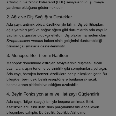
artırdığını ve "kötü" kolesterol (LDL) seviyelerini düşürmeye
yardımcı olduğunu göstermektedir.
2. Ağız ve Diş Sağlığını Destekler
Ada çayı, antimikrobiyal özellikleriyle bilinir. Diş eti iltihapları,
ağız yaraları (aft) ve boğaz ağrısı gibi durumlarda ada çayı ile
yapılan gargaralar oldukça etkilidir. Diş plaklarına neden olan
Streptococcus mutans
bakterisinin gelişimini durdurabildiği
bilimsel çalışmalarla desteklenmiştir.
3. Menopoz Belirtilerini Hafifletir
Menopoz döneminde östrojen seviyelerinin düşmesi; sıcak
basmaları, aşırı terleme ve sinirlilik gibi semptomlara yol açar.
Ada çayı, östrojen benzeri özelliklere sahip bileşikler içerir. Bu
bileşikler beyindeki belirli reseptörlere bağlanarak sıcak
basmalarının şiddetini ve sıklığını azaltabilir.
4. Beyin Fonksiyonlarını ve Hafızayı Güçlendirir
Ada çayı, "bilge" (sage) ismiyle boşuna anılmaz. Bitki,
asetilkolin adlı sinir ileticisinin parçalanmasını engelleyen
bileşenlere sahiptir. Bu özellik, özellikle Alzheimer