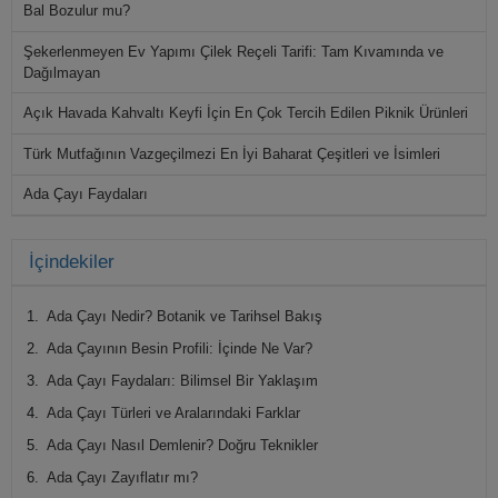
Bal Bozulur mu?
Şekerlenmeyen Ev Yapımı Çilek Reçeli Tarifi: Tam Kıvamında ve
Dağılmayan
Açık Havada Kahvaltı Keyfi İçin En Çok Tercih Edilen Piknik Ürünleri
Türk Mutfağının Vazgeçilmezi En İyi Baharat Çeşitleri ve İsimleri
Ada Çayı Faydaları
Fıstık Ezmesi Faydaları
İçindekiler
Marmelat Nedir? Nasıl Yapılır?
Ada Çayı Nedir? Botanik ve Tarihsel Bakış
Helva Kilo Aldırır mı?
Ada Çayının Besin Profili: İçinde Ne Var?
Ada Çayı Faydaları: Bilimsel Bir Yaklaşım
Ada Çayı Türleri ve Aralarındaki Farklar
Ada Çayı Nasıl Demlenir? Doğru Teknikler
Ada Çayı Zayıflatır mı?