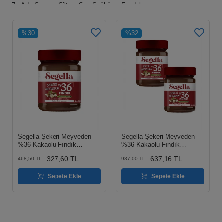
Ada Çayının Cilt ve Saç Sağlığına Faydaları
Ada Çayı Tüketiminde Dikkat Edilmesi Gerekilenler
%30
%32
Ada Çayı Hakkında Sıkça Sorulan Sorular
Özet ve Sonuç
Segella Şekeri Meyveden
Segella Şekeri Meyveden
%36 Kakaolu Fındık
%36 Kakaolu Fındık
Kreması 350gr
Kreması 350gr X 2 Adet
327,60 TL
637,16 TL
468,50 TL
937,00 TL
Sepete Ekle
Sepete Ekle