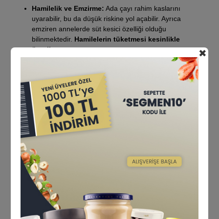
Hamilelik ve Emzirme:
Ada çayı rahim kaslarını
uyarabilir, bu da düşük riskine yol açabilir. Ayrıca
emziren annelerde süt kesici özelliği olduğu
bilinmektedir.
Hamilelerin tüketmesi kesinlikle
önerilmez.
✖
Epilepsi:
İçindeki uçucu yağlar nöbetleri tetikleyebilir.
Hormona Duyarlı Durumlar:
Meme kanseri gibi
östrojen hassasiyeti olan durumlarda doktora
danışılmalıdır.
İlaç Etkileşimleri:
Diyabet ilaçları veya sakinleştiricilerle
etkileşime girebilir.
Günlük Doz Sınırı:
Sağlıklı bir yetişkin için günde 2 fincandan
fazla ada çayı tüketilmesi önerilmez. Uzun süreli ve aşırı
kullanım karaciğere yük bindirebilir.
Ada Çayı Hakkında Sıkça Sorulan
Sorular