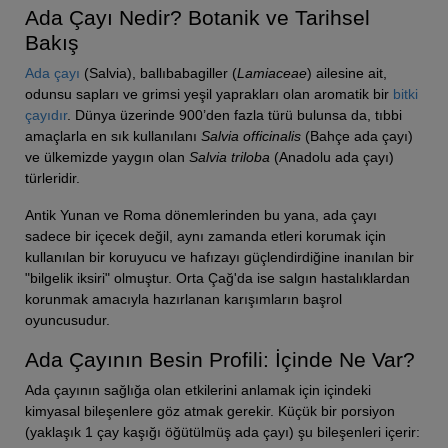
Ada Çayı Nedir? Botanik ve Tarihsel
Bakış
Ada çayı
(Salvia), ballıbabagiller (
Lamiaceae
) ailesine ait,
odunsu sapları ve grimsi yeşil yaprakları olan aromatik bir
bitki
çayıdır
. Dünya üzerinde 900’den fazla türü bulunsa da, tıbbi
amaçlarla en sık kullanılanı
Salvia officinalis
(Bahçe ada çayı)
ve ülkemizde yaygın olan
Salvia triloba
(Anadolu ada çayı)
türleridir.
Antik Yunan ve Roma dönemlerinden bu yana, ada çayı
sadece bir içecek değil, aynı zamanda etleri korumak için
kullanılan bir koruyucu ve hafızayı güçlendirdiğine inanılan bir
"bilgelik iksiri" olmuştur. Orta Çağ'da ise salgın hastalıklardan
korunmak amacıyla hazırlanan karışımların başrol
oyuncusudur.
Ada Çayının Besin Profili: İçinde Ne Var?
Ada çayının sağlığa olan etkilerini anlamak için içindeki
kimyasal bileşenlere göz atmak gerekir. Küçük bir porsiyon
(yaklaşık 1 çay kaşığı öğütülmüş ada çayı) şu bileşenleri içerir: