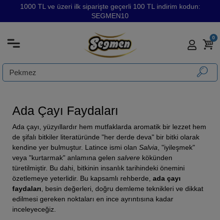
1000 TL ve üzeri ilk siparişte geçerli 100 TL indirim kodun:
SEGMEN10
0
Ada Çayı Faydaları
Ada çayı, yüzyıllardır hem mutfaklarda aromatik bir lezzet hem
de şifalı bitkiler literatüründe "her derde deva" bir bitki olarak
kendine yer bulmuştur. Latince ismi olan
Salvia
, "iyileşmek"
veya "kurtarmak" anlamına gelen
salvere
kökünden
türetilmiştir. Bu dahi, bitkinin insanlık tarihindeki önemini
özetlemeye yeterlidir. Bu kapsamlı rehberde,
ada çayı
faydaları
, besin değerleri, doğru demleme teknikleri ve dikkat
edilmesi gereken noktaları en ince ayrıntısına kadar
inceleyeceğiz.