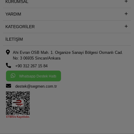
KURUMSAL
YARDIM
KATEGORILER
İLETIŞIM
Ahi Evran OSB Mah. 1. Organize Sanayi Bölgesi Osmanlı Cad.
No: 3 06935 Sincan/Ankara
+90 312 267 15 84
Whatsapp Destek Hattı
destek@segmen.com.tr