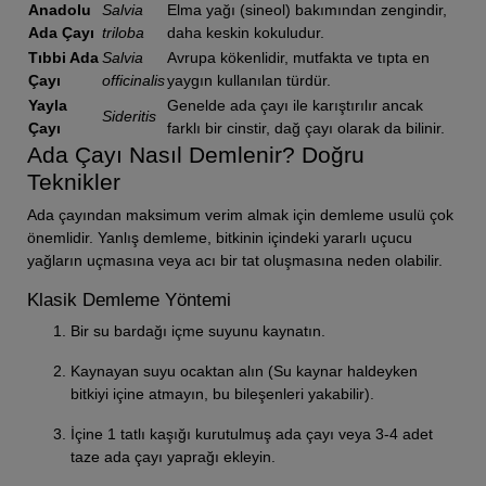
Anadolu
Salvia
Elma yağı (sineol) bakımından zengindir,
Ada Çayı
triloba
daha keskin kokuludur.
Tıbbi Ada
Salvia
Avrupa kökenlidir, mutfakta ve tıpta en
Çayı
officinalis
yaygın kullanılan türdür.
Yayla
Genelde ada çayı ile karıştırılır ancak
Sideritis
Çayı
farklı bir cinstir, dağ çayı olarak da bilinir.
Ada Çayı Nasıl Demlenir? Doğru
Teknikler
Ada çayından maksimum verim almak için demleme usulü çok
önemlidir. Yanlış demleme, bitkinin içindeki yararlı uçucu
yağların uçmasına veya acı bir tat oluşmasına neden olabilir.
Klasik Demleme Yöntemi
Bir su bardağı içme suyunu kaynatın.
Kaynayan suyu ocaktan alın (Su kaynar haldeyken
bitkiyi içine atmayın, bu bileşenleri yakabilir).
İçine 1 tatlı kaşığı kurutulmuş ada çayı veya 3-4 adet
taze ada çayı yaprağı ekleyin.