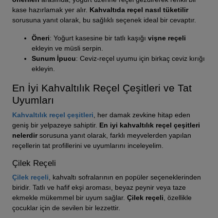
kase hazırlamak yer alır.
Kahvaltıda reçel nasıl tüketilir
sorusuna yanıt olarak, bu sağlıklı seçenek ideal bir cevaptır.
Öneri
: Yoğurt kasesine bir tatlı kaşığı
vişne reçeli
ekleyin ve müsli serpin.
Sunum İpucu
: Ceviz-reçel uyumu için birkaç ceviz kırığı
ekleyin.
En İyi Kahvaltılık Reçel Çeşitleri ve Tat
Uyumları
Kahvaltılık reçel çeşitleri
, her damak zevkine hitap eden
geniş bir yelpazeye sahiptir.
En iyi kahvaltılık reçel çeşitleri
nelerdir
sorusuna yanıt olarak, farklı meyvelerden yapılan
reçellerin tat profillerini ve uyumlarını inceleyelim.
Çilek Reçeli
Çilek reçeli
, kahvaltı sofralarının en popüler seçeneklerinden
biridir. Tatlı ve hafif ekşi aroması, beyaz peynir veya taze
ekmekle mükemmel bir uyum sağlar.
Çilek reçeli
, özellikle
çocuklar için de sevilen bir lezzettir.