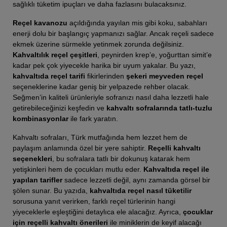
sağlıklı tüketim ipuçları ve daha fazlasını bulacaksınız.
Reçel kavanozu
açıldığında yayılan mis gibi koku, sabahları
enerji dolu bir başlangıç yapmanızı sağlar. Ancak reçeli sadece
ekmek üzerine sürmekle yetinmek zorunda değilsiniz.
Kahvaltılık reçel çeşitleri
, peynirden krep’e, yoğurttan simit’e
kadar pek çok yiyecekle harika bir uyum yakalar. Bu yazı,
kahvaltıda reçel tarifi
fikirlerinden
şekeri meyveden reçel
seçeneklerine kadar geniş bir yelpazede rehber olacak.
Seğmen’in kaliteli ürünleriyle sofranızı nasıl daha lezzetli hale
getirebileceğinizi keşfedin ve
kahvaltı sofralarında tatlı-tuzlu
kombinasyonlar
ile fark yaratın.
Kahvaltı sofraları, Türk mutfağında hem lezzet hem de
paylaşım anlamında özel bir yere sahiptir.
Reçelli kahvaltı
seçenekleri
, bu sofralara tatlı bir dokunuş katarak hem
yetişkinleri hem de çocukları mutlu eder.
Kahvaltıda reçel ile
yapılan tarifler
sadece lezzetli değil, aynı zamanda görsel bir
şölen sunar. Bu yazıda,
kahvaltıda reçel nasıl tüketilir
sorusuna yanıt verirken, farklı reçel türlerinin hangi
yiyeceklerle eşleştiğini detaylıca ele alacağız. Ayrıca,
çocuklar
için reçelli kahvaltı önerileri
ile miniklerin de keyif alacağı