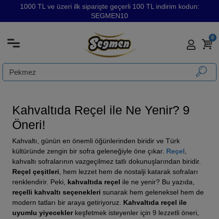
1000 TL ve üzeri ilk siparişte geçerli 100 TL indirim kodun:
SEGMEN10
0
Kahvaltıda Reçel ile Ne Yenir? 9
Öneri!
Kahvaltı, günün en önemli öğünlerinden biridir ve Türk
kültüründe zengin bir sofra geleneğiyle öne çıkar.
Reçel
,
kahvaltı sofralarının vazgeçilmez tatlı dokunuşlarından biridir.
Reçel çeşitleri
, hem lezzet hem de nostalji katarak sofraları
renklendirir. Peki,
kahvaltıda reçel
ile ne yenir? Bu yazıda,
reçelli kahvaltı seçenekleri
sunarak hem geleneksel hem de
modern tatları bir araya getiriyoruz.
Kahvaltıda reçel ile
uyumlu yiyecekler
keşfetmek isteyenler için 9 lezzetli öneri,