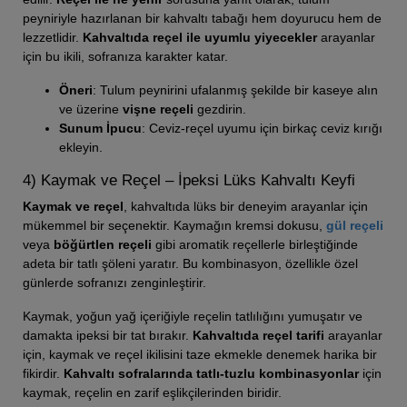
peyniriyle hazırlanan bir kahvaltı tabağı hem doyurucu hem de
lezzetlidir.
Kahvaltıda reçel ile uyumlu yiyecekler
arayanlar
için bu ikili, sofranıza karakter katar.
Öneri
: Tulum peynirini ufalanmış şekilde bir kaseye alın
ve üzerine
vişne reçeli
gezdirin.
Sunum İpucu
: Ceviz-reçel uyumu için birkaç ceviz kırığı
ekleyin.
4) Kaymak ve Reçel – İpeksi Lüks Kahvaltı Keyfi
Kaymak ve reçel
, kahvaltıda lüks bir deneyim arayanlar için
mükemmel bir seçenektir. Kaymağın kremsi dokusu,
gül reçeli
veya
böğürtlen reçeli
gibi aromatik reçellerle birleştiğinde
adeta bir tatlı şöleni yaratır. Bu kombinasyon, özellikle özel
günlerde sofranızı zenginleştirir.
Kaymak, yoğun yağ içeriğiyle reçelin tatlılığını yumuşatır ve
damakta ipeksi bir tat bırakır.
Kahvaltıda reçel tarifi
arayanlar
için, kaymak ve reçel ikilisini taze ekmekle denemek harika bir
fikirdir.
Kahvaltı sofralarında tatlı-tuzlu kombinasyonlar
için
kaymak, reçelin en zarif eşlikçilerinden biridir.