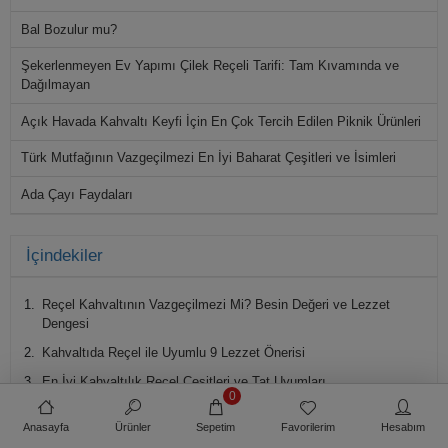
Bal Bozulur mu?
Şekerlenmeyen Ev Yapımı Çilek Reçeli Tarifi: Tam Kıvamında ve
Dağılmayan
Açık Havada Kahvaltı Keyfi İçin En Çok Tercih Edilen Piknik Ürünleri
Türk Mutfağının Vazgeçilmezi En İyi Baharat Çeşitleri ve İsimleri
Ada Çayı Faydaları
Fıstık Ezmesi Faydaları
İçindekiler
Marmelat Nedir? Nasıl Yapılır?
Reçel Kahvaltının Vazgeçilmezi Mi? Besin Değeri ve Lezzet
Helva Kilo Aldırır mı?
Dengesi
Kahvaltıda Reçel ile Uyumlu 9 Lezzet Önerisi
En İyi Kahvaltılık Reçel Çeşitleri ve Tat Uyumları
0
Şekeri Meyveden ve Diyabetik Reçel Seçenekleri – Sağlıklı Tatlı
Anasayfa
Ürünler
Sepetim
Favorilerim
Hesabım
Alternatifler