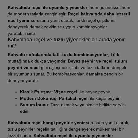
Kahvaltıda reçel ile uyumlu yiyecekler
, hem geleneksel hem
de modern tatlarla zenginleşir.
Reçel kahvaltıda daha lezzetli
nasıl yenir
sorusuna yanıt olarak, farklı reçel çeşitlerini
deneyerek damak zevkinize uygun kombinasyonlar
yaratabilirsiniz.
Kahvaltıda reçel ve tuzlu yiyecekler bir arada yenir
mi?
Kahvaltı sofralarında tatlı-tuzlu kombinasyonlar
, Türk
mutfağında oldukça yaygındır.
Beyaz peynir ve reçel
,
tulum
peyniri ve reçel
gibi eşleşmeler, tatlı ve tuzlu tatların dengeli
bir uyumunu sunar. Bu kombinasyonlar, damakta zengin bir
deneyim yaratır.
Klasik Eşleşme
:
Vişne reçeli
ile beyaz peynir.
Modern Dokunuş
:
Portakal reçeli
ile kaşar peyniri.
Sunum İpucu
: Taze ekmek veya simitle birlikte servis
edin.
Kahvaltıda reçel hangi peynirle yenir
sorusuna yanıt olarak,
tuzlu peynirler reçelin tatlılığını dengeleyerek mükemmel bir
lezzet sunar.
Kahvaltıda reçel ile uyumlu yiyecekler