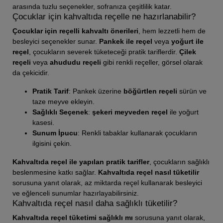
arasında tuzlu seçenekler, sofranıza çeşitlilik katar.
Çocuklar için kahvaltıda reçelle ne hazırlanabilir?
Çocuklar için reçelli kahvaltı önerileri
, hem lezzetli hem de
besleyici seçenekler sunar.
Pankek ile reçel
veya
yoğurt ile
reçel
, çocukların severek tüketeceği pratik tariflerdir.
Çilek
reçeli
veya
ahududu reçeli
gibi renkli reçeller, görsel olarak
da çekicidir.
Pratik Tarif
: Pankek üzerine
böğürtlen reçeli
sürün ve
taze meyve ekleyin.
Sağlıklı Seçenek
:
şekeri meyveden reçel
ile yoğurt
kasesi.
Sunum İpucu
: Renkli tabaklar kullanarak çocukların
ilgisini çekin.
Kahvaltıda reçel ile yapılan pratik tarifler
, çocukların sağlıklı
beslenmesine katkı sağlar.
Kahvaltıda reçel nasıl tüketilir
sorusuna yanıt olarak, az miktarda reçel kullanarak besleyici
ve eğlenceli sunumlar hazırlayabilirsiniz.
Kahvaltıda reçel nasıl daha sağlıklı tüketilir?
Kahvaltıda reçel tüketimi sağlıklı mı
sorusuna yanıt olarak,