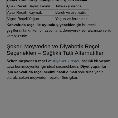
Çilek Reçeli
Beyaz Peynir
Tatlı-ekşi denge
Ayva Reçeli
Kaymak
Buruk ve aromatik
Vişne Reçeli
Yoğurt
Yoğun ve ferahlatıcı
Kahvaltıda reçel ile uyumlu yiyecekler
için bu reçel
çeşitlerini farklı kombinasyonlarla deneyerek sofralarınıza renk
katabilirsiniz.
Şekeri Meyveden ve Diyabetik Reçel
Seçenekleri – Sağlıklı Tatlı Alternatifler
Şekeri meyveden reçel
ve
diyabetik reçel
, sağlıklı bir yaşam
tarzı benimseyenler için ideal seçeneklerdir.
Diyet yapanlar
için kahvaltıda reçel seçimi nasıl olmalı
sorusuna yanıt
olarak, şekeri meyveden reçeller öne çıkar.