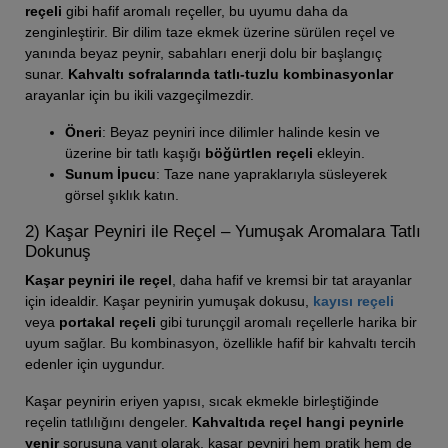
reçeli
gibi hafif aromalı reçeller, bu uyumu daha da
zenginleştirir. Bir dilim taze ekmek üzerine sürülen reçel ve
yanında beyaz peynir, sabahları enerji dolu bir başlangıç
sunar.
Kahvaltı sofralarında tatlı-tuzlu kombinasyonlar
arayanlar için bu ikili vazgeçilmezdir.
Öneri
: Beyaz peyniri ince dilimler halinde kesin ve
üzerine bir tatlı kaşığı
böğürtlen reçeli
ekleyin.
Sunum İpucu
: Taze nane yapraklarıyla süsleyerek
görsel şıklık katın.
2) Kaşar Peyniri ile Reçel – Yumuşak Aromalara Tatlı
Dokunuş
Kaşar peyniri ile reçel
, daha hafif ve kremsi bir tat arayanlar
için idealdir. Kaşar peynirin yumuşak dokusu,
kayısı reçeli
veya
portakal reçeli
gibi turunçgil aromalı reçellerle harika bir
uyum sağlar. Bu kombinasyon, özellikle hafif bir kahvaltı tercih
edenler için uygundur.
Kaşar peynirin eriyen yapısı, sıcak ekmekle birleştiğinde
reçelin tatlılığını dengeler.
Kahvaltıda reçel hangi peynirle
yenir
sorusuna yanıt olarak, kaşar peyniri hem pratik hem de