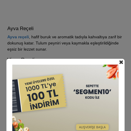
Ayva Reçeli
Ayva reçeli
, hafif buruk ve aromatik tadıyla kahvaltıya zarif bir
dokunuş katar. Tulum peyniri veya kaymakla eşleştirildiğinde
eşsiz bir lezzet sunar.
Vişne Reçeli
✖
Vişne reçeli
, yoğun ekşi-tatlı dengesiyle dikkat çeker. Yoğurt
veya pankek ile birleştiğinde ferahlatıcı bir tat sunar.
Böğürtlen Reçeli
Böğürtlen reçeli
, zengin antioksidan içeriği ve dolgun tadıyla
sağlıklı bir seçenektir. Krep veya kruvasanla uyumu harikadır.
Kayısı Reçeli
Kayısı reçeli
, tatlı ve hafif turunçgil notalarıyla kaşar peyniri
veya simitle mükemmel bir eşleşme sunar.