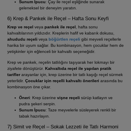
Sunum İpucu
: Çay ile reçel eşliğinde sunarak
geleneksel bir deneyim yaratın.
6) Krep & Pankek ile Reçel – Hafta Sonu Keyfi
Krep ve reçel
veya
pankek ile reçel
, hafta sonu
kahvaltılarının yıldızıdır. Kreplerin hafif ve kabarık dokusu,
ahududu reçeli
veya
böğürtlen reçeli
gibi meyveli reçellerle
harika bir uyum sağlar. Bu kombinasyon, hem çocuklar hem de
yetişkinler için eğlenceli bir kahvaltı seçeneğidir.
Krep ve pankek, reçelin tatlılığını taşıyarak her lokmayı bir
ziyafete dönüştürür.
Kahvaltıda reçel ile yapılan pratik
tarifler
arayanlar için, krep üzerine bir tatlı kaşığı reçel sürmek
yeterlidir.
Çocuklar için reçelli kahvaltı önerileri
arasında bu
kombinasyon öne çıkar.
Öneri
: Krep üzerine
vişne reçeli
sürüp katlayın ve
pudra şekeri serpin.
Sunum İpucu
: Taze meyvelerle süsleyerek renkli bir
tabak hazırlayın.
7) Simit ve Reçel – Sokak Lezzeti ile Tatlı Harmoni