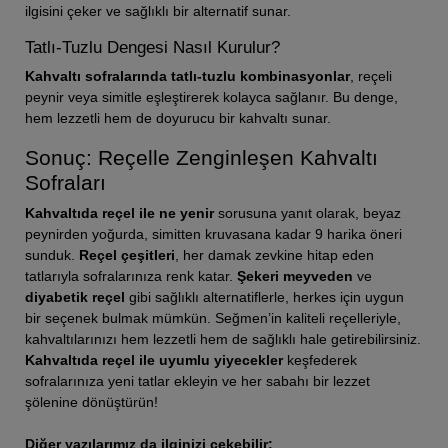
ilgisini çeker ve sağlıklı bir alternatif sunar.
Tatlı-Tuzlu Dengesi Nasıl Kurulur?
Kahvaltı sofralarında tatlı-tuzlu kombinasyonlar
, reçeli
peynir veya simitle eşleştirerek kolayca sağlanır. Bu denge,
hem lezzetli hem de doyurucu bir kahvaltı sunar.
Sonuç: Reçelle Zenginleşen Kahvaltı
Sofraları
Kahvaltıda reçel ile ne yenir
sorusuna yanıt olarak, beyaz
peynirden yoğurda, simitten kruvasana kadar 9 harika öneri
sunduk.
Reçel çeşitleri
, her damak zevkine hitap eden
tatlarıyla sofralarınıza renk katar.
Şekeri meyveden
ve
diyabetik reçel
gibi sağlıklı alternatiflerle, herkes için uygun
bir seçenek bulmak mümkün. Seğmen’in kaliteli reçelleriyle,
kahvaltılarınızı hem lezzetli hem de sağlıklı hale getirebilirsiniz.
Kahvaltıda reçel ile uyumlu yiyecekler
keşfederek
sofralarınıza yeni tatlar ekleyin ve her sabahı bir lezzet
şölenine dönüştürün!
Diğer yazılarımız da ilginizi çekebilir: