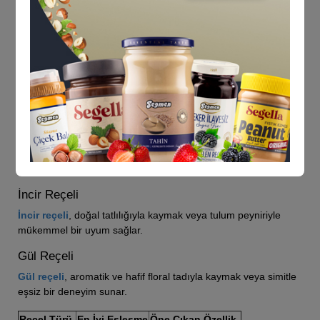
Karadut Reçeli
Karadut reçeli
, yoğun ve derin aromasıyla tulum peyniri veya
yoğurtla harika bir uyum sağlar.
Portakal Reçeli
Portakal reçeli
, ferahlatıcı ve hafif acımsı tadıyla kruvasan
veya taze ekmekle eşsiz bir lezzet sunar.
Ahududu Reçeli
Ahududu reçeli
, narin ve tatlı aromasıyla pankek veya
yoğurtla harika bir kombinasyon oluşturur.
İncir Reçeli
İncir reçeli
, doğal tatlılığıyla kaymak veya tulum peyniriyle
mükemmel bir uyum sağlar.
Gül Reçeli
Gül reçeli
, aromatik ve hafif floral tadıyla kaymak veya simitle
eşsiz bir deneyim sunar.
Reçel Türü
En İyi Eşleşme
Öne Çıkan Özellik