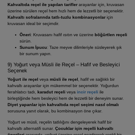
Kahvaltıda reçel ile yapılan tarifler
arayanlar için, kruvasan
üzerine sürülen reçel hem hızlı hem de lezzetli bir seçenektir.
Kahvaltı sofralarında tatlı-tuzlu kombinasyonlar
için
kruvasan ideal bir seçimdir.
Öneri
: Kruvasanı hafif ısıtın ve üzerine
böğürtlen reçeli
sürün.
Sunum İpucu
: Taze meyve dilimleriyle süsleyerek şık
bir sunum yapın.
9) Yoğurt veya Müsli ile Reçel – Hafif ve Besleyici
Seçenek
Yoğurt ile reçel
veya
müsli ile reçel
, hafif ve sağlıklı bir
kahvaltı arayanlar için mükemmel bir seçenektir. Yoğurdun
ferahlatıcı tadı,
karadut reçeli
veya
incir reçeli
ile
birleştiğinde hem besleyici hem de lezzetli bir deneyim sunar.
Diyet yapanlar için kahvaltıda reçel seçimi nasıl olmalı
sorusuna yanıt olarak, bu kombinasyon öne çıkar.
Yoğurt ve müsli, reçelin tatlılığını dengeleyerek hafif bir
kahvaltı alternatifi sunar.
Çocuklar için reçelli kahvaltı
önerileri
arasında, yoğurt üzerine reçel gezdirerek renkli bir