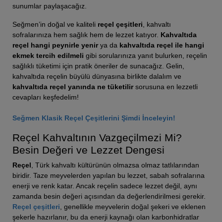
sunumlar paylaşacağız.
Seğmen’in doğal ve kaliteli
reçel çeşitleri
, kahvaltı
sofralarınıza hem sağlık hem de lezzet katıyor.
Kahvaltıda
reçel hangi peynirle yenir
ya da
kahvaltıda reçel ile hangi
ekmek tercih edilmeli
gibi sorularınıza yanıt bulurken, reçelin
sağlıklı tüketimi için pratik öneriler de sunacağız. Gelin,
kahvaltıda reçelin büyülü dünyasına birlikte dalalım ve
kahvaltıda reçel yanında ne tüketilir
sorusuna en lezzetli
cevapları keşfedelim!
Seğmen Klasik Reçel Çeşitlerini Şimdi İnceleyin!
Reçel Kahvaltının Vazgeçilmezi Mi?
Besin Değeri ve Lezzet Dengesi
Reçel
, Türk kahvaltı kültürünün olmazsa olmaz tatlılarından
biridir. Taze meyvelerden yapılan bu lezzet, sabah sofralarına
enerji ve renk katar. Ancak reçelin sadece lezzet değil, aynı
zamanda besin değeri açısından da değerlendirilmesi gerekir.
Reçel çeşitleri
, genellikle meyvelerin doğal şekeri ve eklenen
şekerle hazırlanır, bu da enerji kaynağı olan karbonhidratlar