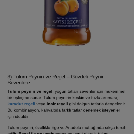
3) Tulum Peyniri ve Reçel – Gövdeli Peynir
Sevenlere
Tulum peyniri ve reçel
, yoğun tatları sevenler için mükemmel
bir eşleşme sunar. Tulum peynirin keskin ve tuzlu aroması,
karadut reçeli
veya
incir reçeli
gibi dolgun tatlarla dengelenir.
Bu kombinasyon, kahvaltıda farklı tatlar denemek isteyenler
için idealdir.
Tulum peyniri, özellikle Ege ve Anadolu mutfağında sıkça tercih
edilir.
Reçel ile ne yenir
sorusuna yanıt olarak, tulum