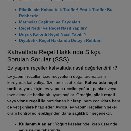
Piknik İçin Kahvaltılık Tarifler! Pratik Tarifler Bu
Rehberde!
Marmelat Çeşitleri ve Faydaları
Reçel Nedir ve Reçel Nasıl Yapılır?
Düşük Kalorili Reçel Nasıl Yapılır?
Diyabetik Reçel Hakkında Detaylı Rehber!
Kahvaltıda Reçel Hakkında Sıkça
Sorulan Sorular (SSS)
Ev yapımı reçeller kahvaltıda nasıl değerlendirilir?
Ev yapımı reçeller, taze meyvelerin doğal aromalarını
koruyarak kahvaltıya özel bir lezzet katar.
Kahvaltıda reçel
tarifi
arayanlar için, ev yapımı reçeller yoğurt, pankek veya
taze ekmekle harika bir uyum sağlar. Örneğin,
çilek reçeli
veya
vişne reçeli
ile hazırlanan bir krep, hem çocuklara hem
de yetişkinlere hitap eder. Ayrıca, ev yapımı reçellerin şeker
oranı kontrol edilebildiğinden daha sağlıklı bir seçenektir.
Kullanım Alanları
: Yoğurt kaselerinde, krep üzerinde
veya peynir tabağında.