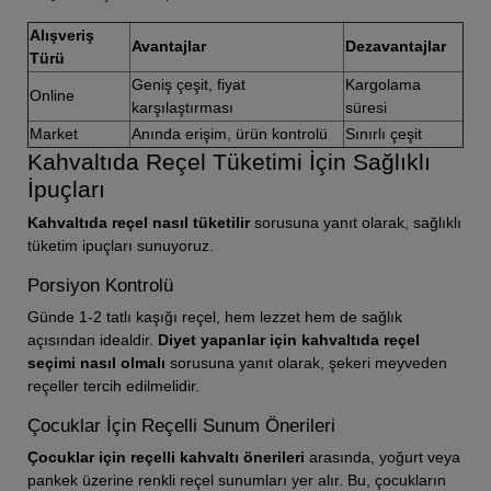
Alışveriş
Avantajlar
Dezavantajlar
Türü
Geniş çeşit, fiyat
Kargolama
Online
karşılaştırması
süresi
Market
Anında erişim, ürün kontrolü
Sınırlı çeşit
Kahvaltıda Reçel Tüketimi İçin Sağlıklı
İpuçları
Kahvaltıda reçel nasıl tüketilir
sorusuna yanıt olarak, sağlıklı
tüketim ipuçları sunuyoruz.
Porsiyon Kontrolü
Günde 1-2 tatlı kaşığı reçel, hem lezzet hem de sağlık
açısından idealdir.
Diyet yapanlar için kahvaltıda reçel
seçimi nasıl olmalı
sorusuna yanıt olarak, şekeri meyveden
reçeller tercih edilmelidir.
Çocuklar İçin Reçelli Sunum Önerileri
Çocuklar için reçelli kahvaltı önerileri
arasında, yoğurt veya
pankek üzerine renkli reçel sunumları yer alır. Bu, çocukların