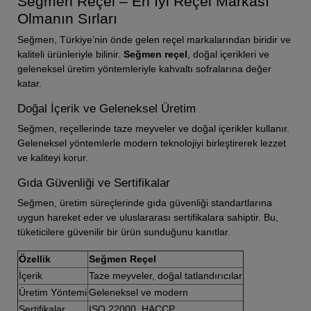
Seğmen Reçel – En İyi Reçel Markası
Olmanın Sırları
Seğmen, Türkiye’nin önde gelen reçel markalarından biridir ve
kaliteli ürünleriyle bilinir.
Seğmen reçel
, doğal içerikleri ve
geleneksel üretim yöntemleriyle kahvaltı sofralarına değer
katar.
Doğal İçerik ve Geleneksel Üretim
Seğmen, reçellerinde taze meyveler ve doğal içerikler kullanır.
Geleneksel yöntemlerle modern teknolojiyi birleştirerek lezzet
ve kaliteyi korur.
Gıda Güvenliği ve Sertifikalar
Seğmen, üretim süreçlerinde gıda güvenliği standartlarına
uygun hareket eder ve uluslararası sertifikalara sahiptir. Bu,
tüketicilere güvenilir bir ürün sunduğunu kanıtlar.
Özellik
Seğmen Reçel
İçerik
Taze meyveler, doğal tatlandırıcılar
Üretim Yöntemi
Geleneksel ve modern
Sertifikalar
ISO 22000, HACCP