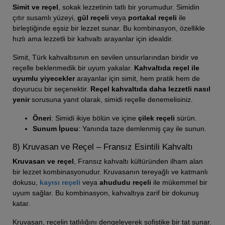
Simit ve reçel
, sokak lezzetinin tatlı bir yorumudur. Simidin
çıtır susamlı yüzeyi,
gül reçeli
veya
portakal reçeli
ile
birleştiğinde eşsiz bir lezzet sunar. Bu kombinasyon, özellikle
hızlı ama lezzetli bir kahvaltı arayanlar için idealdir.
Simit, Türk kahvaltısının en sevilen unsurlarından biridir ve
reçelle beklenmedik bir uyum yakalar.
Kahvaltıda reçel ile
uyumlu yiyecekler
arayanlar için simit, hem pratik hem de
doyurucu bir seçenektir.
Reçel kahvaltıda daha lezzetli nasıl
yenir
sorusuna yanıt olarak, simidi reçelle denemelisiniz.
Öneri
: Simidi ikiye bölün ve içine
çilek reçeli
sürün.
Sunum İpucu
: Yanında taze demlenmiş çay ile sunun.
8) Kruvasan ve Reçel – Fransız Esintili Kahvaltı
Kruvasan ve reçel
, Fransız kahvaltı kültüründen ilham alan
bir lezzet kombinasyonudur. Kruvasanın tereyağlı ve katmanlı
dokusu,
kayısı reçeli
veya
ahududu reçeli
ile mükemmel bir
uyum sağlar. Bu kombinasyon, kahvaltıya zarif bir dokunuş
katar.
Kruvasan, reçelin tatlılığını dengeleyerek sofistike bir tat sunar.