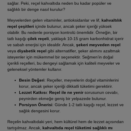
sağlar. Peki, reçel kahvaltıda neden bu kadar popüler ve
sağlıklı bir denge nasıl kurulur?
Meyvelerden gelen vitaminler, antioksidanlar ve lif,
kahvaltılık
reçel çeşitleri
içinde bulunur, ancak şeker içeriği yüksek
olabilir. Bu nedenle porsiyon kontrolü önemlidir. Örneğin, bir
tatlı kaşığı
çilek reçeli
, yaklaşık 10-15 gram karbonhidrat içerir
ve sabah enerjisi için idealdir. Ancak,
şekeri meyveden reçel
veya
diyabetik reçel
gibi alternatifler, şeker alımını azaltmak
isteyenler için mükemmel bir seçenektir. Seğmen’in doğal
içerikli reçelleri, bu dengeyi sağlamak için kaliteli meyveler ve
geleneksel yöntemler kullanır.
Besin Değeri
: Reçeller, meyvelerin doğal vitaminlerini
korur, ancak şeker içeriği dikkatli tüketimi gerektirir.
Lezzet Katkısı
:
Reçel ile ne yenir
sorusunun cevabı,
peynirden ekmeğe geniş bir yelpazede bulunur.
Porsiyon Önerisi
: Günde 1-2 tatlı kaşığı reçel, lezzet ve
sağlık dengesini korur.
Reçelin kahvaltıdaki yeri, hem kültürel hem de lezzet açısından
tartışılmaz. Ancak,
kahvaltıda reçel tüketimi sağlıklı mı