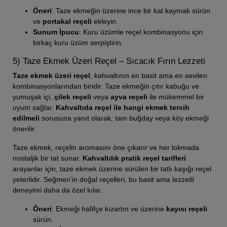
Öneri
: Taze ekmeğin üzerine ince bir kat kaymak sürün
ve
portakal reçeli
ekleyin.
Sunum İpucu
: Kuru üzümle reçel kombinasyonu için
birkaç kuru üzüm serpiştirin.
5) Taze Ekmek Üzeri Reçel – Sıcacık Fırın Lezzeti
Taze ekmek üzeri reçel
, kahvaltının en basit ama en sevilen
kombinasyonlarından biridir. Taze ekmeğin çıtır kabuğu ve
yumuşak içi,
çilek reçeli
veya
ayva reçeli
ile mükemmel bir
uyum sağlar.
Kahvaltıda reçel ile hangi ekmek tercih
edilmeli
sorusuna yanıt olarak, tam buğday veya köy ekmeği
önerilir.
Taze ekmek, reçelin aromasını öne çıkarır ve her lokmada
nostaljik bir tat sunar.
Kahvaltılık pratik reçel tarifleri
arayanlar için, taze ekmek üzerine sürülen bir tatlı kaşığı reçel
yeterlidir. Seğmen’in doğal reçelleri, bu basit ama lezzetli
deneyimi daha da özel kılar.
Öneri
: Ekmeği hafifçe kızartın ve üzerine
kayısı reçeli
sürün.