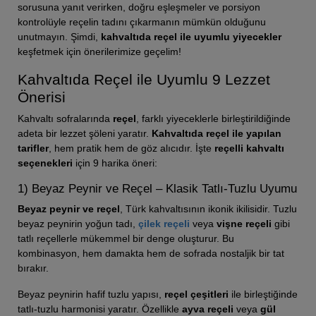
sorusuna yanıt verirken, doğru eşleşmeler ve porsiyon
kontrolüyle reçelin tadını çıkarmanın mümkün olduğunu
unutmayın. Şimdi,
kahvaltıda reçel ile uyumlu yiyecekler
keşfetmek için önerilerimize geçelim!
Kahvaltıda Reçel ile Uyumlu 9 Lezzet
Önerisi
Kahvaltı sofralarında
reçel
, farklı yiyeceklerle birleştirildiğinde
adeta bir lezzet şöleni yaratır.
Kahvaltıda reçel ile yapılan
tarifler
, hem pratik hem de göz alıcıdır. İşte
reçelli kahvaltı
seçenekleri
için 9 harika öneri:
1) Beyaz Peynir ve Reçel – Klasik Tatlı-Tuzlu Uyumu
Beyaz peynir ve reçel
, Türk kahvaltısının ikonik ikilisidir. Tuzlu
beyaz peynirin yoğun tadı,
çilek reçeli
veya
vişne reçeli
gibi
tatlı reçellerle mükemmel bir denge oluşturur. Bu
kombinasyon, hem damakta hem de sofrada nostaljik bir tat
bırakır.
Beyaz peynirin hafif tuzlu yapısı,
reçel çeşitleri
ile birleştiğinde
tatlı-tuzlu harmonisi yaratır. Özellikle
ayva reçeli
veya
gül