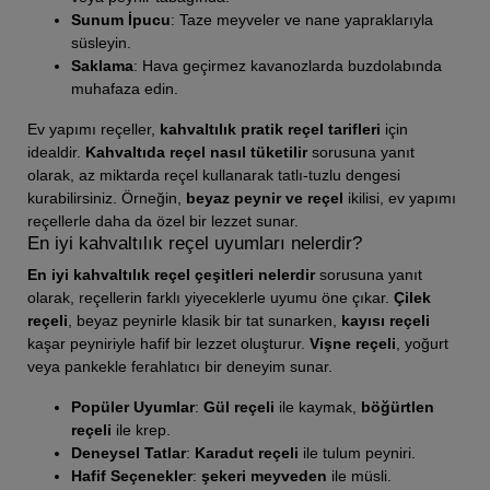
Sunum İpucu
: Taze meyveler ve nane yapraklarıyla
süsleyin.
Saklama
: Hava geçirmez kavanozlarda buzdolabında
muhafaza edin.
Ev yapımı reçeller,
kahvaltılık pratik reçel tarifleri
için
idealdir.
Kahvaltıda reçel nasıl tüketilir
sorusuna yanıt
olarak, az miktarda reçel kullanarak tatlı-tuzlu dengesi
kurabilirsiniz. Örneğin,
beyaz peynir ve reçel
ikilisi, ev yapımı
reçellerle daha da özel bir lezzet sunar.
En iyi kahvaltılık reçel uyumları nelerdir?
En iyi kahvaltılık reçel çeşitleri nelerdir
sorusuna yanıt
olarak, reçellerin farklı yiyeceklerle uyumu öne çıkar.
Çilek
reçeli
, beyaz peynirle klasik bir tat sunarken,
kayısı reçeli
kaşar peyniriyle hafif bir lezzet oluşturur.
Vişne reçeli
, yoğurt
veya pankekle ferahlatıcı bir deneyim sunar.
Popüler Uyumlar
:
Gül reçeli
ile kaymak,
böğürtlen
reçeli
ile krep.
Deneysel Tatlar
:
Karadut reçeli
ile tulum peyniri.
Hafif Seçenekler
:
şekeri meyveden
ile müsli.