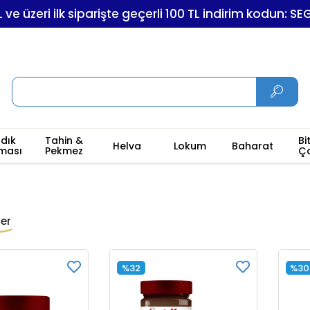
L ve üzeri ilk siparişte geçerli 100 TL indirim kodun: S
ndık
Tahin &
Bi
Helva
Lokum
Baharat
ması
Pekmez
Ç
er
%32
%30