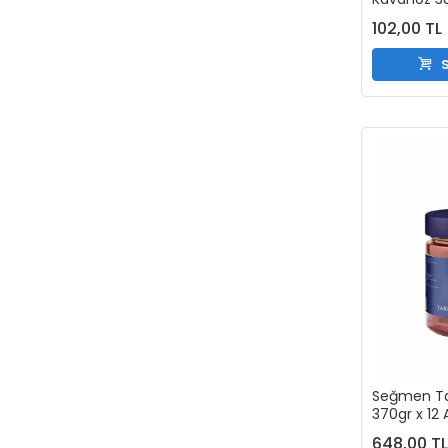
102,00 TL
S
Seğmen Tar
370gr x 12
648,00 T