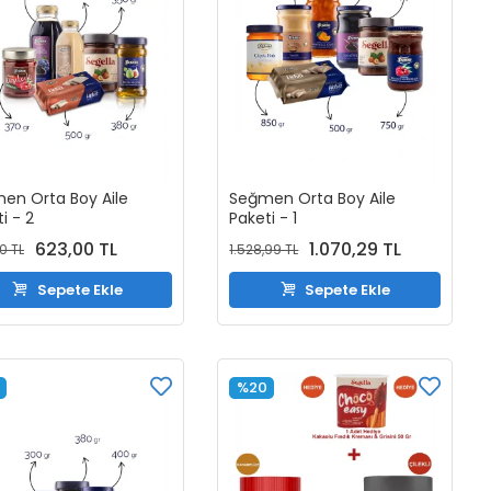
en Orta Boy Aile
Seğmen Orta Boy Aile
i - 2
Paketi - 1
623,00 TL
1.070,29 TL
0 TL
1.528,99 TL
Sepete Ekle
Sepete Ekle
%20