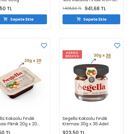
350gr x 3 Adet
50 TL
941,68 TL
1.405,50 TL
Sepete Ekle
Sepete Ekle
KARGO
BEDAVA
la Kakaolu Fındık
Segella Kakaolu Fındık
sı Piknik 20g x 20
Kreması 30g x 36 Adet
50 TL
923,50 TL