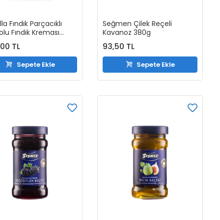
la Fındık Parçacıklı
Seğmen Çilek Reçeli
olu Fındık Kreması
Kavanoz 380g
r
00 TL
93,50 TL
Sepete Ekle
Sepete Ekle