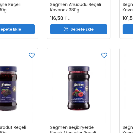
şne Reçeli
Seğmen Ahududu Reçeli
Seğm
80g
Kavanoz 380g
Kava
116,50 TL
101,
epete Ekle
Sepete Ekle
radut Reçeli
Seğmen Beşibiryerde
Seğm
80g
Karışık Meyveler Reçeli
Kava