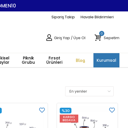
EGMEN10
Sipariş Takip
Havale Bildirimleri
0
Giriş Yap
/
Üye Ol
Sepetim
tkisel
Piknik
Fırsat
Blog
Kurumsal
aylar
Grubu
Ürünleri
%30
KARGO
BEDAVA