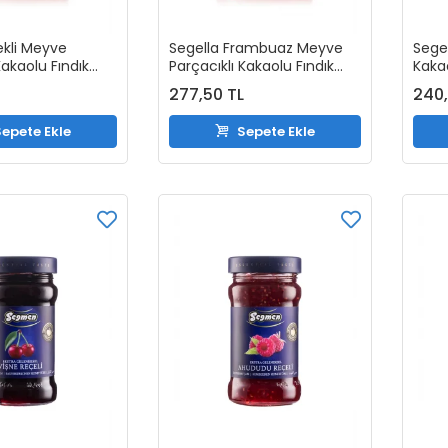
ekli Meyve
Segella Frambuaz Meyve
Segel
Kakaolu Fındık
Parçacıklı Kakaolu Fındık
Kaka
50gr
Kreması 350gr
350g
277,50 TL
240,
epete Ekle
Sepete Ekle