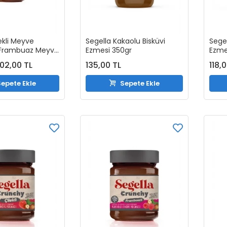
ekli Meyve
Segella Kakaolu Bisküvi
Segel
, Frambuaz Meyve
Ezmesi 350gr
Ezme
ve Fındık
02,00 TL
135,00 TL
118,
Kakaolu Fındık
0gr (3 Adet)
epete Ekle
Sepete Ekle