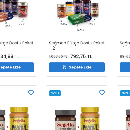
tçe Dostu Paket
Seğmen Bütçe Dostu Paket
Seğm
- 2
- 1
34,88 TL
792,75 TL
1.057,00 TL
881,0
epete Ekle
Sepete Ekle
%20
%20