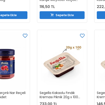
Kavanoz 380g
116,50 TL
222,
epete Ekle
Sepete Ekle
çınlı Nar Reçeli
Segella Kakaolu Fındık
Segel
 Adet
Kreması Piknik 20g x 100
Krema
Adet
Adet
L
733,00 TL
146,