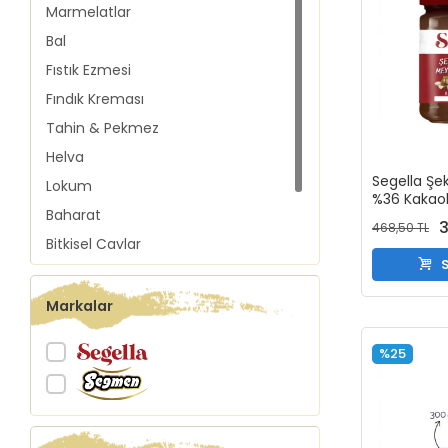
Marmelatlar
Bal
Fıstık Ezmesi
Fındık Kreması
Tahin & Pekmez
Helva
Segella Şe
Lokum
%36 Kakaol
Baharat
350gr
3
468,50 TL
Bitkisel Çaylar
S
Piknik Grubu
Fırsat Ürünleri
Markalar
%25