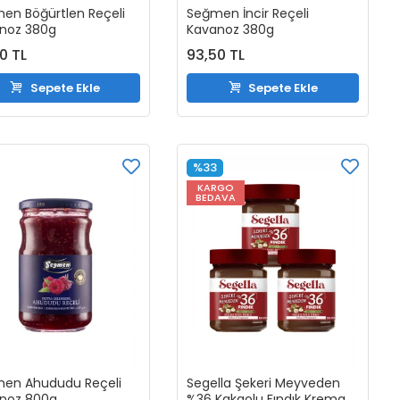
en Böğürtlen Reçeli
Seğmen İncir Reçeli
noz 380g
Kavanoz 380g
50 TL
93,50 TL
Sepete Ekle
Sepete Ekle
%33
KARGO
BEDAVA
en Ahududu Reçeli
Segella Şekeri Meyveden
noz 800g
%36 Kakaolu Fındık Kreması