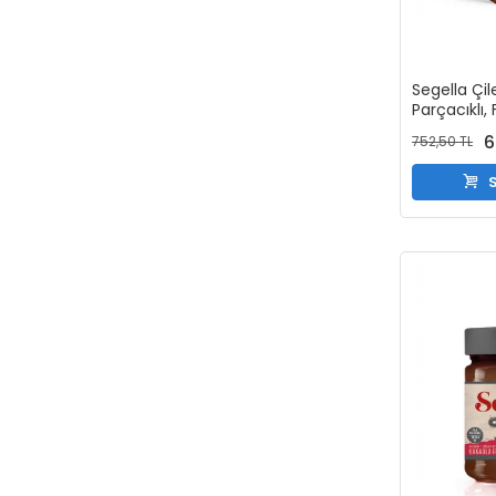
Segella Çil
Parçacıklı
Parçacıklı 
6
752,50 TL
Parçacıklı 
Kreması 35
S