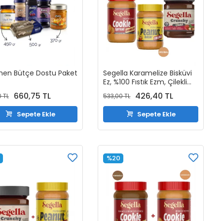
en Bütçe Dostu Paket
Segella Karamelize Bisküvi
Ez, %100 Fıstık Ezm, Çilekli
Mey. Parçacıklı Fındık
660,75 TL
426,40 TL
0 TL
533,00 TL
Kreması 350gr x 3 Adet ve 1
Adet 50Gr Grisini Kakaolu
Sepete Ekle
Sepete Ekle
Fındık Kreması HEDİYE
%20