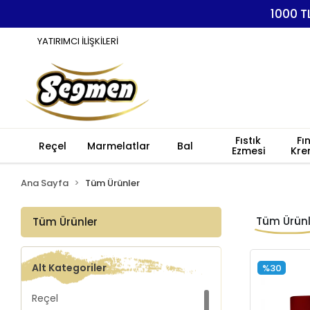
1000 T
YATIRIMCI İLİŞKİLERİ
Fıstık
Fı
Reçel
Marmelatlar
Bal
Ezmesi
Kre
Ana Sayfa
Tüm Ürünler
Tüm Ürünl
Tüm Ürünler
Alt Kategoriler
%30
Reçel