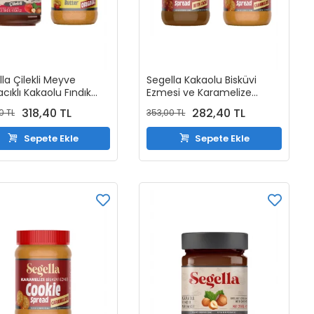
la Çilekli Meyve
Segella Kakaolu Bisküvi
cıklı Kakaolu Fındık
Ezmesi ve Karamelize
sı ve %100 Fıstık
Bisküvi Ezmesi 350gr x 2
318,40 TL
282,40 TL
0 TL
353,00 TL
i Original 350gr (2
Adet
)
Sepete Ekle
Sepete Ekle