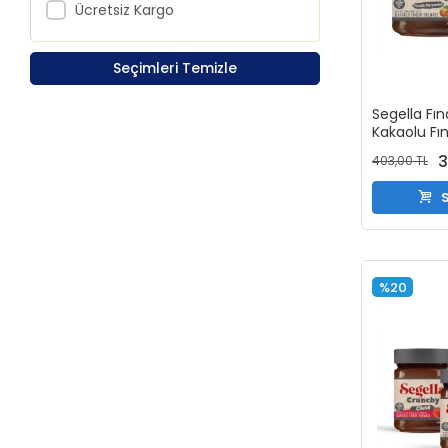
Ücretsiz Kargo
Seçimleri Temizle
Segella Fın
Kakaolu Fı
350gr ve %1
3
403,00 TL
Original 3
S
%20