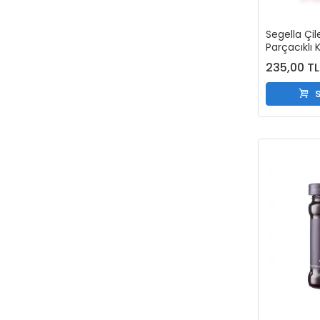
Segella Çil
Parçacıklı 
Kreması 3
235,00 TL
S