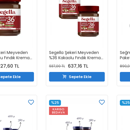
keri Meyveden
Segella Şekeri Meyveden
Seğm
u Fındık Kreması
%36 Kakaolu Fındık Kreması
Paket
350gr X 2 Adet
27,60 TL
637,16 TL
937,00 TL
890,0
epete Ekle
Sepete Ekle
%25
%25
KARGO
BEDAVA