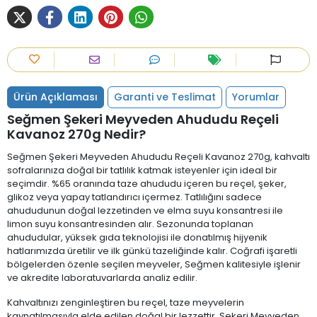
Ürün Açıklaması
Garanti ve Teslimat
Yorumlar
Seğmen Şekeri Meyveden Ahududu Reçeli
Kavanoz 270g Nedir?
Seğmen Şekeri Meyveden Ahududu Reçeli Kavanoz 270g, kahvaltı
sofralarınıza doğal bir tatlılık katmak isteyenler için ideal bir
seçimdir. %65 oranında taze ahududu içeren bu reçel, şeker,
glikoz veya yapay tatlandırıcı içermez. Tatlılığını sadece
ahududunun doğal lezzetinden ve elma suyu konsantresi ile
limon suyu konsantresinden alır. Sezonunda toplanan
ahududular, yüksek gıda teknolojisi ile donatılmış hijyenik
hatlarımızda üretilir ve ilk günkü tazeliğinde kalır. Coğrafi işaretli
bölgelerden özenle seçilen meyveler, Seğmen kalitesiyle işlenir
ve akredite laboratuvarlarda analiz edilir.
Kahvaltınızı zenginleştiren bu reçel, taze meyvelerin
kaynatılmasıyla elde edilen doğal bir lezzettir. Şekeri Meyveden