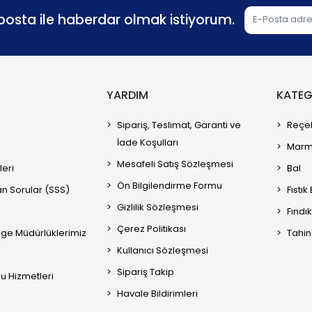
osta ile haberdar olmak istiyorum.
YARDIM
KATEG
Sipariş, Teslimat, Garanti ve
Reçe
İade Koşulları
Marm
Mesafeli Satış Sözleşmesi
leri
Bal
Ön Bilgilendirme Formu
an Sorular (SSS)
Fıstı
Gizlilik Sözleşmesi
Fındı
Çerez Politikası
ge Müdürlüklerimiz
Tahi
Kullanıcı Sözleşmesi
Sipariş Takip
mu Hizmetleri
Havale Bildirimleri