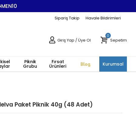
EGMEN10
Sipariş Takip
Havale Bildirimleri
0
Giriş Yap
/
Üye Ol
Sepetim
tkisel
Piknik
Fırsat
Blog
Kurumsal
aylar
Grubu
Ürünleri
lva Paket Piknik 40g (48 Adet)