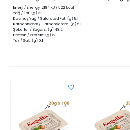
Enerji / Energy: 2184 kJ / 522 kcal
Yağ / Fat: (g) 30
Doymuş Yağ / Saturated Fat: (g) 5,1
Karbonhidrat / Carbohydrate: (g) 51
Şekerler / Sugars: (g) 48,2
Protein / Protein: (g) 12
Tuz / Salt: (g) 0,1