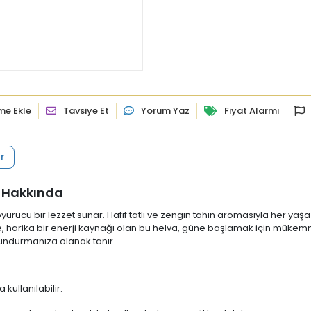
ime Ekle
Tavsiye Et
Yorum Yaz
Fiyat Alarmı
r
) Hakkında
urucu bir lezzet sunar. Hafif tatlı ve zengin tahin aromasıyla her yaşa
le, harika bir enerji kaynağı olan bu helva, güne başlamak için mükemme
lundurmanıza olanak tanır.
kullanılabilir: