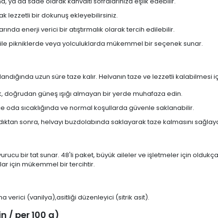
 ya da sade olarak kahvaltı sofralarınıza eşlik edebilir.
ak lezzetli bir dokunuş ekleyebilirsiniz.
nda enerji verici bir atıştırmalık olarak tercih edilebilir.
ı ile pikniklerde veya yolculuklarda mükemmel bir seçenek sunar.
dığında uzun süre taze kalır. Helvanın taze ve lezzetli kalabilmesi içi
k, doğrudan güneş ışığı almayan bir yerde muhafaza edin.
ce oda sıcaklığında ve normal koşullarda güvenle saklanabilir.
ıktan sonra, helvayı buzdolabında saklayarak taze kalmasını sağlayab
ucu bir tat sunar. 48'li paket, büyük aileler ve işletmeler için olduk
lar için mükemmel bir tercihtir.
rici (vanilya),asitliği düzenleyici (sitrik asit).
in / per 100 g)