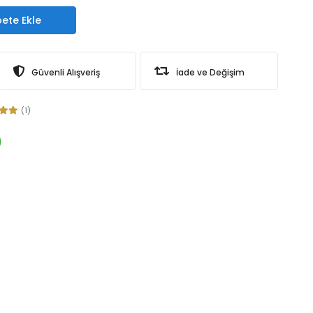
ete Ekle
Güvenli Alışveriş
İade ve Değişim
(1)