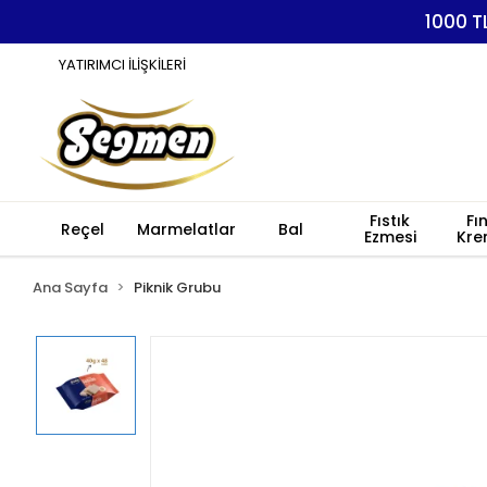
1000 T
YATIRIMCI İLİŞKİLERİ
Fıstık
Fı
Reçel
Marmelatlar
Bal
Ezmesi
Kre
Ana Sayfa
Piknik Grubu