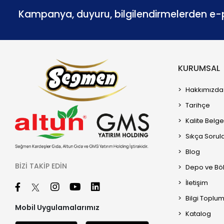
Kampanya, duyuru, bilgilendirmelerden e-p
KURUMSAL
Hakkımızda
Tarihçe
Kalite Belge
Sıkça Sorul
Blog
BIZI TAKIP EDIN
Depo ve Böl
İletişim
Bilgi Toplu
Mobil Uygulamalarımız
Katalog