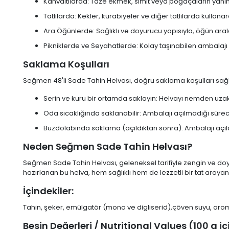
Kahvaltılarda: Taze ekmek, simit veya poğaçaların yanına,
Tatlılarda: Kekler, kurabiyeler ve diğer tatlılarda kullanar
Ara Öğünlerde: Sağlıklı ve doyurucu yapısıyla, öğün araları
Pikniklerde ve Seyahatlerde: Kolay taşınabilen ambalaj
Saklama Koşulları
Seğmen 48'li Sade Tahin Helvası, doğru saklama koşulları sağlan
Serin ve kuru bir ortamda saklayın: Helvayı nemden uza
Oda sıcaklığında saklanabilir: Ambalajı açılmadığı süre
Buzdolabında saklama (açıldıktan sonra): Ambalajı açıld
Neden Seğmen Sade Tahin Helvası?
Seğmen Sade Tahin Helvası, geleneksel tarifiyle zengin ve doyur
hazırlanan bu helva, hem sağlıklı hem de lezzetli bir tat arayan
İçindekiler:
Tahin, şeker, emülgatör (mono ve digliserid),çöven suyu, aroma ve
Besin Değerleri / Nutritional Values (100 g iç