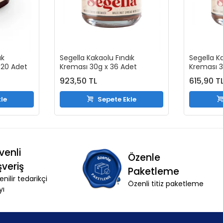
ık
Segella Kakaolu Fındık
Segella K
 20 Adet
Kreması 30g x 36 Adet
Kreması 3
923,50 TL
615,90 T
le
Sepete Ekle
venli
Özenle
şveriş
Paketleme
nilir tedarikçi
Özenli titiz paketleme
yı