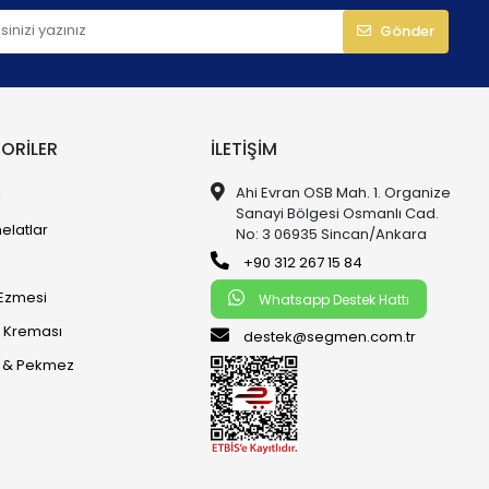
Gönder
ORILER
İLETIŞIM
Ahi Evran OSB Mah. 1. Organize
l
Sanayi Bölgesi Osmanlı Cad.
elatlar
No: 3 06935 Sincan/Ankara
+90 312 267 15 84
k Ezmesi
Whatsapp Destek Hattı
k Kreması
destek@segmen.com.tr
n & Pekmez