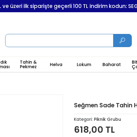
L ve üzeri ilk siparişte geçerli 100 TL indirim kodun: S
ndık
Tahin &
Bi
Helva
Lokum
Baharat
ması
Pekmez
Ç
Seğmen Sade Tahin He
Kategori:
Piknik Grubu
618,00 TL