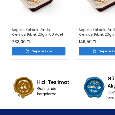
Segella Kakaolu Fındık
Segella Kakaolu Fınd
Kreması Piknik 20g x 100 Adet
Kreması Piknik 20g x
733,00 TL
146,50 TL
Sepete Ekle
Sepete Ek
Gü
Hızlı Teslimat
Alı
Gün içinde
Güve
kargolama
ona