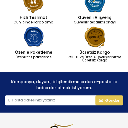
Hızlı Teslimat
Güvenli Alışveriş
Gün içinde kargolama
Güvenilir tedarikçi onayı
Özenle Paketleme
Ücretsiz Kargo
Özenli titiz paketleme
750 TL ve Üzeri Alışverişlerinizde
Ücretsiz Kargo
Kampanya, duyuru, bilgilendirmelerden e-posta ile
haberdar olmak istiyorum.
Gönder