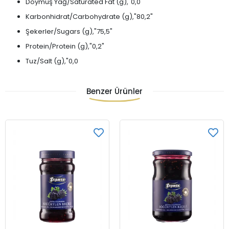
Doymuş Yağ/Saturated Fat (g),"0,0"
Karbonhidrat/Carbohydrate (g),"80,2"
Şekerler/Sugars (g),"75,5"
Protein/Protein (g),"0,2"
Tuz/Salt (g),"0,0
Benzer Ürünler