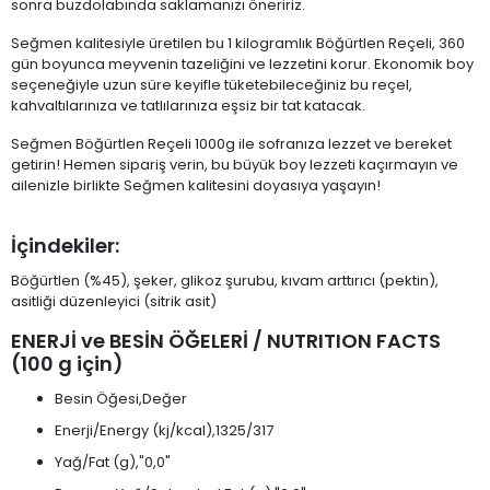
sonra buzdolabında saklamanızı öneririz.
Seğmen kalitesiyle üretilen bu 1 kilogramlık Böğürtlen Reçeli, 360
gün boyunca meyvenin tazeliğini ve lezzetini korur. Ekonomik boy
seçeneğiyle uzun süre keyifle tüketebileceğiniz bu reçel,
kahvaltılarınıza ve tatlılarınıza eşsiz bir tat katacak.
Seğmen Böğürtlen Reçeli 1000g ile sofranıza lezzet ve bereket
getirin! Hemen sipariş verin, bu büyük boy lezzeti kaçırmayın ve
ailenizle birlikte Seğmen kalitesini doyasıya yaşayın!
İçindekiler:
Böğürtlen (%45), şeker, glikoz şurubu, kıvam arttırıcı (pektin),
asitliği düzenleyici (sitrik asit)
ENERJİ ve BESİN ÖĞELERİ / NUTRITION FACTS
(100 g için)
Besin Öğesi,Değer
Enerji/Energy (kj/kcal),1325/317
Yağ/Fat (g),"0,0"