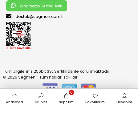
Whatsapp Destek Hattı
destek@segmen.com.tr
Tüm bilgileriniz 256bit SSL Sertifikası ile korunmaktadır.
© 2026 Seğmen - Tüm hakları saklıdır.
0
Anasayfa
Ürünler
Sepetim
Favorilerim
Hesabım
superKET E-ticaret ve Pazaryeri Entegrasyon Çözümleri