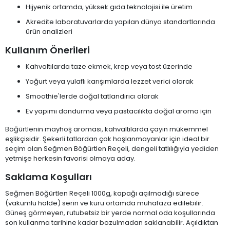
Hijyenik ortamda, yüksek gıda teknolojisi ile üretim
Akredite laboratuvarlarda yapılan dünya standartlarında
ürün analizleri
Kullanım Önerileri
Kahvaltılarda taze ekmek, krep veya tost üzerinde
Yoğurt veya yulaflı karışımlarda lezzet verici olarak
Smoothie'lerde doğal tatlandırıcı olarak
Ev yapımı dondurma veya pastacılıkta doğal aroma için
Böğürtlenin mayhoş aroması, kahvaltılarda çayın mükemmel
eşlikçisidir. Şekerli tatlardan çok hoşlanmayanlar için ideal bir
seçim olan Seğmen Böğürtlen Reçeli, dengeli tatlılığıyla yediden
yetmişe herkesin favorisi olmaya aday.
Saklama Koşulları
Seğmen Böğürtlen Reçeli 1000g, kapağı açılmadığı sürece
(vakumlu halde) serin ve kuru ortamda muhafaza edilebilir.
Güneş görmeyen, rutubetsiz bir yerde normal oda koşullarında
son kullanma tarihine kadar bozulmadan saklanabilir. Açıldıktan