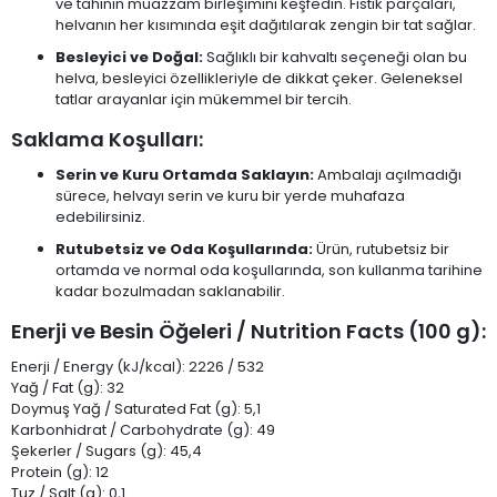
ve tahinin muazzam birleşimini keşfedin. Fıstık parçaları,
helvanın her kısımında eşit dağıtılarak zengin bir tat sağlar.
Besleyici ve Doğal:
Sağlıklı bir kahvaltı seçeneği olan bu
helva, besleyici özellikleriyle de dikkat çeker. Geleneksel
tatlar arayanlar için mükemmel bir tercih.
Saklama Koşulları:
Serin ve Kuru Ortamda Saklayın:
Ambalajı açılmadığı
sürece, helvayı serin ve kuru bir yerde muhafaza
edebilirsiniz.
Rutubetsiz ve Oda Koşullarında:
Ürün, rutubetsiz bir
ortamda ve normal oda koşullarında, son kullanma tarihine
kadar bozulmadan saklanabilir.
Enerji ve Besin Öğeleri / Nutrition Facts (100 g):
Enerji / Energy (kJ/kcal): 2226 / 532
Yağ / Fat (g): 32
Doymuş Yağ / Saturated Fat (g): 5,1
Karbonhidrat / Carbohydrate (g): 49
Şekerler / Sugars (g): 45,4
Protein (g): 12
Tuz / Salt (g): 0,1